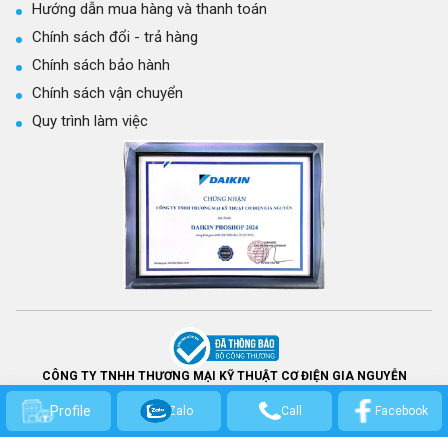
Hướng dẫn mua hàng và thanh toán
Chính sách đổi - trả hàng
Chính sách bảo hành
Chính sách vận chuyển
Quy trình làm việc
CÔNG TY TNHH THƯƠNG MẠI KỸ THUẬT CƠ ĐIỆN GIA NGUYỄN
GPKD số: 0314301569 - Cấp ngày 21/03/2017 bởi Sở Kế hoạch và Đầu Tư
Profile
TP.HCM.
Zalo
Call
Facebook