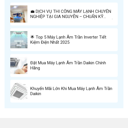
💼 DỊCH VỤ THI CÔNG MÁY LẠNH CHUYÊN
NGHIỆP TẠI GIA NGUYỄN – CHUẨN KỸ
THUẬT, AN TOÀN TUYỆT ĐỐI, THẨM MỸ TỐI
ĐA
🌟 Top 5 Máy Lạnh Âm Trần Inverter Tiết
Kiệm Điện Nhất 2025
Đặt Mua Máy Lạnh Âm Trần Daikin Chính
Hãng
Khuyến Mãi Lớn Khi Mua Máy Lạnh Âm Trần
Daikin