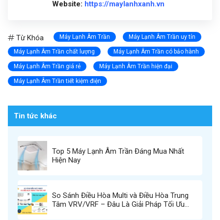
Website:
https://maylanhxanh.vn
Từ Khóa
Máy Lạnh Âm Trần
Máy Lạnh Âm Trần uy tín
Máy Lạnh Âm Trần chất lượng
Máy Lạnh Âm Trần có bảo hành
Máy Lạnh Âm Trần giá rẻ
Máy Lạnh Âm Trần hiện đại
Máy Lạnh Âm Trần tiết kiệm điện
Tin tức khác
Top 5 Máy Lạnh Âm Trần Đáng Mua Nhất
Hiện Nay
So Sánh Điều Hòa Multi và Điều Hòa Trung
Tâm VRV/VRF – Đâu Là Giải Pháp Tối Ưu
Cho Bạn?