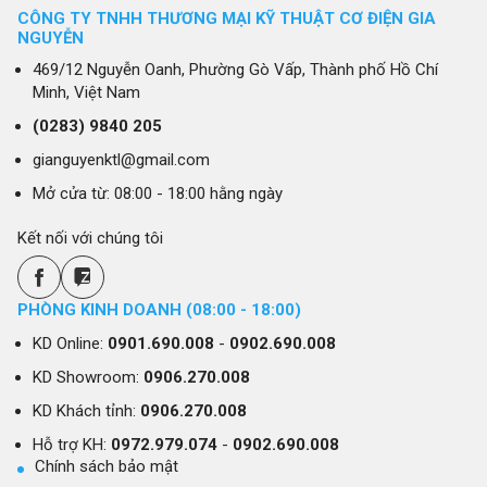
CÔNG TY TNHH THƯƠNG MẠI KỸ THUẬT CƠ ĐIỆN GIA
NGUYỄN
469/12 Nguyễn Oanh, Phường Gò Vấp, Thành phố Hồ Chí
Minh, Việt Nam
(0283)
9840 205
gianguyenktl@gmail.com
Mở cửa từ: 08:00 - 18:00 hằng ngày
Kết nối với chúng tôi
PHÒNG KINH DOANH (08:00 - 18:00)
KD Online:
0901.690.008
-
0902.690.008
KD Showroom:
0906.270.008
KD Khách tỉnh:
0906.270.008
Hỗ trợ KH:
0972.979.074
-
0902.690.008
Chính sách bảo mật