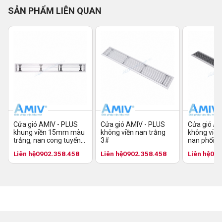
SẢN PHẨM LIÊN QUAN
Cửa gió AMIV - PLUS
Cửa gió AMIV - PLUS
Cửa gió AM
không viền nan trắng
khung viền 15mm màu
không viền
3#
trắng, nan cong tuyến
nan phối 2
tính 3#
đen 3#
Liên hệ
0902.358.458
Liên hệ
0902.358.458
Liên hệ
090