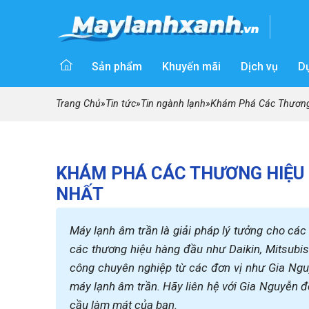
Sản phẩm
Khuyến mãi
Dịch vụ
D
Trang Chủ
»
Tin tức
»
Tin ngành lạnh
»
Khám Phá Các Thương
KHÁM PHÁ CÁC THƯƠNG HIỆU
NHẤT
Máy lạnh âm trần là giải pháp lý tưởng cho các
các thương hiệu hàng đầu như Daikin, Mitsubish
công chuyên nghiệp từ các đơn vị như Gia Ngu
máy lạnh âm trần. Hãy liên hệ với Gia Nguyễn để
cầu làm mát của bạn.