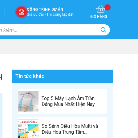
CÔNG TRÌNH DỰ ÁN
Giá ưu đãi - Thi công lắp đặt
GIỎ HÀNG
H
Tin tức khác
Top 5 Máy Lạnh Âm Trần
Đáng Mua Nhất Hiện Nay
So Sánh Điều Hòa Multi và
Điều Hòa Trung Tâm
VRV/VRF – Đâu Là Giải