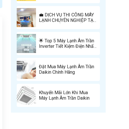
Pháp Tối Ưu Cho Bạn?
💼 DỊCH VỤ THI CÔNG MÁY
LẠNH CHUYÊN NGHIỆP TẠI
GIA NGUYỄN – CHUẨN KỸ
THUẬT, AN TOÀN TUYỆT
ĐỐI, THẨM MỸ TỐI ĐA
🌟 Top 5 Máy Lạnh Âm Trần
Inverter Tiết Kiệm Điện Nhất
2025
Đặt Mua Máy Lạnh Âm Trần
Daikin Chính Hãng
Khuyến Mãi Lớn Khi Mua
Máy Lạnh Âm Trần Daikin