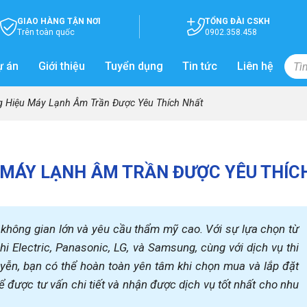
GIAO HÀNG TẬN NƠI
TỔNG ĐÀI CSKH
Trên toàn quốc
0902.358.458
ự án
Giới thiệu
Tuyển dụng
Tin tức
Liên hệ
 Hiệu Máy Lạnh Âm Trần Được Yêu Thích Nhất
 MÁY LẠNH ÂM TRẦN ĐƯỢC YÊU THÍC
 không gian lớn và yêu cầu thẩm mỹ cao. Với sự lựa chọn từ
i Electric, Panasonic, LG, và Samsung, cùng với dịch vụ thi
yễn, bạn có thể hoàn toàn yên tâm khi chọn mua và lắp đặt
 được tư vấn chi tiết và nhận được dịch vụ tốt nhất cho nhu