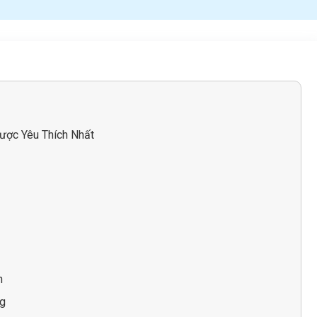
ược Yêu Thích Nhất
n
ng