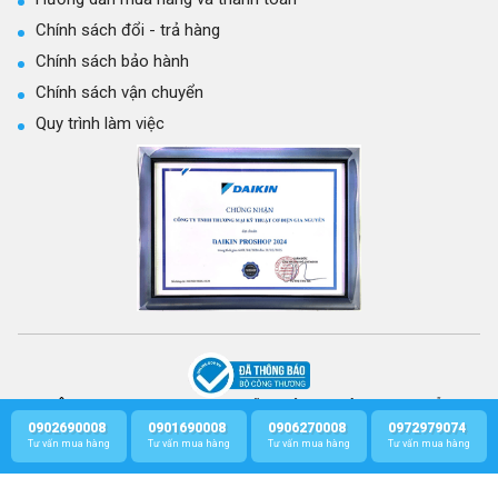
Chính sách đổi - trả hàng
Chính sách bảo hành
Chính sách vận chuyển
Quy trình làm việc
CÔNG TY TNHH THƯƠNG MẠI KỸ THUẬT CƠ ĐIỆN GIA NGUYỄN
GPKD số: 0314301569 - Cấp ngày 21/03/2017 bởi Sở Kế hoạch và Đầu Tư
0902690008
0901690008
0906270008
0972979074
Profile
Zalo
Call
Facebook
TP.HCM.
Tư vấn mua hàng
Tư vấn mua hàng
Tư vấn mua hàng
Tư vấn mua hàng