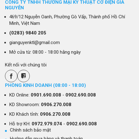
CÔNG TY TNHH THƯƠNG MẠI KỸ THUẬT CƠ ĐIỆN GIA
NGUYỄN
469/12 Nguyễn Oanh, Phường Gò Vấp, Thành phố Hồ Chí
Minh, Việt Nam
(0283)
9840 205
gianguyenktl@gmail.com
Mở cửa từ: 08:00 - 18:00 hằng ngày
Kết nối với chúng tôi
PHÒNG KINH DOANH (08:00 - 18:00)
KD Online:
0901.690.008
-
0902.690.008
KD Showroom:
0906.270.008
KD Khách tỉnh:
0906.270.008
Hỗ trợ KH:
0972.979.074
-
0902.690.008
Chính sách bảo mật
Hướng dẫn mua hàng và thanh toán