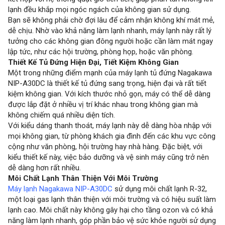
lạnh đều khắp mọi ngóc ngách của không gian sử dụng.
Bạn sẽ không phải chờ đợi lâu để cảm nhận không khí mát mẻ,
dễ chịu. Nhờ vào khả năng làm lạnh nhanh, máy lạnh này rất lý
tưởng cho các không gian đông người hoặc cần làm mát ngay
lập tức, như các hội trường, phòng họp, hoặc văn phòng.
Thiết Kế Tủ Đứng Hiện Đại, Tiết Kiệm Không Gian
Một trong những điểm mạnh của máy lạnh tủ đứng Nagakawa
NIP-A30DC là thiết kế tủ đứng sang trọng, hiện đại và rất tiết
kiệm không gian. Với kích thước nhỏ gọn, máy có thể dễ dàng
được lắp đặt ở nhiều vị trí khác nhau trong không gian mà
không chiếm quá nhiều diện tích.
Với kiểu dáng thanh thoát, máy lạnh này dễ dàng hòa nhập với
mọi không gian, từ phòng khách gia đình đến các khu vực công
cộng như văn phòng, hội trường hay nhà hàng. Đặc biệt, với
kiểu thiết kế này, việc bảo dưỡng và vệ sinh máy cũng trở nên
dễ dàng hơn rất nhiều.
Môi Chất Lạnh Thân Thiện Với Môi Trường
Máy lạnh Nagakawa NIP-A30DC
sử dụng môi chất lạnh R-32,
một loại gas lạnh thân thiện với môi trường và có hiệu suất làm
lạnh cao. Môi chất này không gây hại cho tầng ozon và có khả
năng làm lạnh nhanh, góp phần bảo vệ sức khỏe người sử dụng