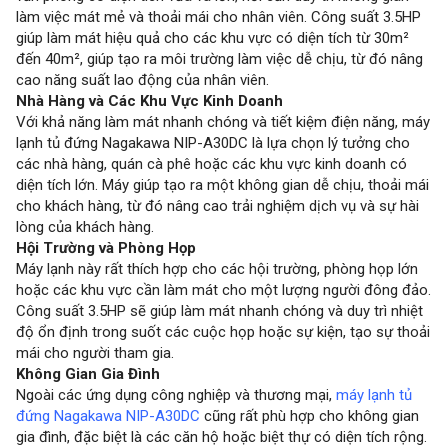
làm việc mát mẻ và thoải mái cho nhân viên. Công suất 3.5HP
giúp làm mát hiệu quả cho các khu vực có diện tích từ 30m²
đến 40m², giúp tạo ra môi trường làm việc dễ chịu, từ đó nâng
cao năng suất lao động của nhân viên.
Nhà Hàng và Các Khu Vực Kinh Doanh
Với khả năng làm mát nhanh chóng và tiết kiệm điện năng, máy
lạnh tủ đứng Nagakawa NIP-A30DC là lựa chọn lý tưởng cho
các nhà hàng, quán cà phê hoặc các khu vực kinh doanh có
diện tích lớn. Máy giúp tạo ra một không gian dễ chịu, thoải mái
cho khách hàng, từ đó nâng cao trải nghiệm dịch vụ và sự hài
lòng của khách hàng.
Hội Trường và Phòng Họp
Máy lạnh này rất thích hợp cho các hội trường, phòng họp lớn
hoặc các khu vực cần làm mát cho một lượng người đông đảo.
Công suất 3.5HP sẽ giúp làm mát nhanh chóng và duy trì nhiệt
độ ổn định trong suốt các cuộc họp hoặc sự kiện, tạo sự thoải
mái cho người tham gia.
Không Gian Gia Đình
Ngoài các ứng dụng công nghiệp và thương mại,
máy lạnh tủ
đứng Nagakawa NIP-A30DC
cũng rất phù hợp cho không gian
gia đình, đặc biệt là các căn hộ hoặc biệt thự có diện tích rộng.