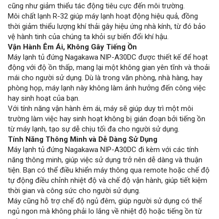
cũng như giảm thiểu tác động tiêu cực đến môi trường.
Môi chất lạnh R-32 giúp máy lạnh hoạt động hiệu quả, đồng
thời giảm thiểu lượng khí thải gây hiệu ứng nhà kính, từ đó bảo
vệ hành tinh của chúng ta khỏi sự biến đổi khí hậu.
Vận Hành Êm Ái, Không Gây Tiếng Ồn
Máy lạnh tủ đứng Nagakawa NIP-A30DC được thiết kế để hoạt
động với độ ồn thấp, mang lại một không gian yên tĩnh và thoải
mái cho người sử dụng. Dù là trong văn phòng, nhà hàng, hay
phòng họp, máy lạnh này không làm ảnh hưởng đến công việc
hay sinh hoạt của bạn.
Với tính năng vận hành êm ái, máy sẽ giúp duy trì một môi
trường làm việc hay sinh hoạt không bị gián đoạn bởi tiếng ồn
từ máy lạnh, tạo sự dễ chịu tối đa cho người sử dụng.
Tính Năng Thông Minh và Dễ Dàng Sử Dụng
Máy lạnh tủ đứng Nagakawa NIP-A30DC đi kèm với các tính
năng thông minh, giúp việc sử dụng trở nên dễ dàng và thuận
tiện. Bạn có thể điều khiển máy thông qua remote hoặc chế độ
tự động điều chỉnh nhiệt độ và chế độ vận hành, giúp tiết kiệm
thời gian và công sức cho người sử dụng.
Máy cũng hỗ trợ chế độ ngủ đêm, giúp người sử dụng có thể
ngủ ngon mà không phải lo lắng về nhiệt độ hoặc tiếng ồn từ