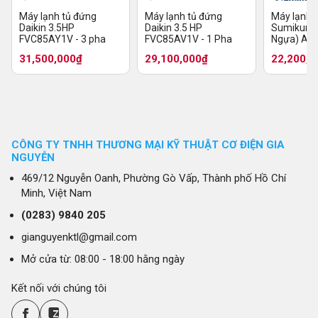
Máy lạnh tủ đứng
Máy lạnh tủ đứng
Máy lạnh 
Daikin 3.5HP
Daikin 3.5 HP
Sumikura 3
FVC85AY1V - 3 pha
FVC85AV1V - 1 Pha
Ngựa) AP
300/CL-A 
31,500,000₫
29,100,000₫
22,200,0
CÔNG TY TNHH THƯƠNG MẠI KỸ THUẬT CƠ ĐIỆN GIA
NGUYỄN
469/12 Nguyễn Oanh, Phường Gò Vấp, Thành phố Hồ Chí
Minh, Việt Nam
(0283)
9840 205
gianguyenktl@gmail.com
Mở cửa từ: 08:00 - 18:00 hằng ngày
Kết nối với chúng tôi