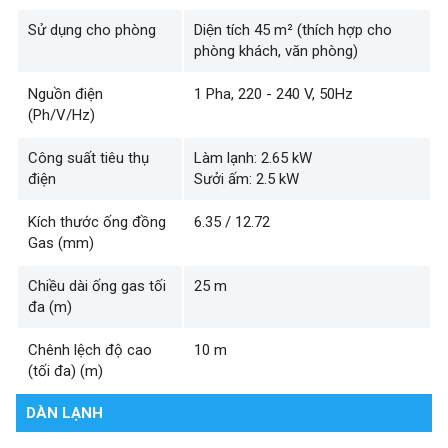
Sử dụng cho phòng
Diện tích 45 m² (thích hợp cho
phòng khách, văn phòng)
Nguồn điện
1 Pha, 220 - 240 V, 50Hz
(Ph/V/Hz)
Công suất tiêu thụ
Làm lạnh: 2.65 kW
điện
Sưởi ấm: 2.5 kW
Kích thước ống đồng
6.35 / 12.72
Gas (mm)
Chiều dài ống gas tối
25 m
đa (m)
Chênh lệch độ cao
10 m
(tối đa) (m)
DÀN LẠNH