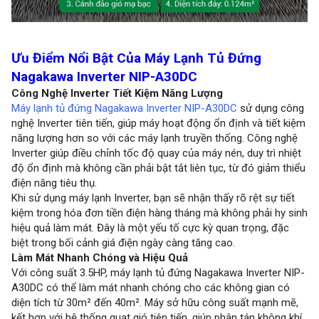
Ưu Điểm Nổi Bật Của Máy Lạnh Tủ Đứng
Nagakawa Inverter NIP-A30DC
Công Nghệ Inverter Tiết Kiệm Năng Lượng
Máy lạnh tủ đứng Nagakawa Inverter NIP-A30DC
sử dụng công
nghệ Inverter tiên tiến, giúp máy hoạt động ổn định và tiết kiệm
năng lượng hơn so với các máy lạnh truyền thống. Công nghệ
Inverter giúp điều chỉnh tốc độ quay của máy nén, duy trì nhiệt
độ ổn định mà không cần phải bật tắt liên tục, từ đó giảm thiểu
điện năng tiêu thụ.
Khi sử dụng máy lạnh Inverter, bạn sẽ nhận thấy rõ rệt sự tiết
kiệm trong hóa đơn tiền điện hàng tháng mà không phải hy sinh
hiệu quả làm mát. Đây là một yếu tố cực kỳ quan trọng, đặc
biệt trong bối cảnh giá điện ngày càng tăng cao.
Làm Mát Nhanh Chóng và Hiệu Quả
Với công suất 3.5HP, máy lạnh tủ đứng Nagakawa Inverter NIP-
A30DC có thể làm mát nhanh chóng cho các không gian có
diện tích từ 30m² đến 40m². Máy sở hữu công suất mạnh mẽ,
kết hợp với hệ thống quạt gió tiên tiến, giúp phân tán không khí