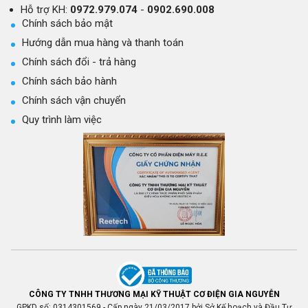
Hỗ trợ KH:
0972.979.074
-
0902.690.008
Chính sách bảo mật
Hướng dẫn mua hàng và thanh toán
Chính sách đổi - trả hàng
Chính sách bảo hành
Chính sách vận chuyển
Quy trình làm việc
CÔNG TY TNHH THƯƠNG MẠI KỸ THUẬT CƠ ĐIỆN GIA NGUYỄN
GPKD số: 0314301569 - Cấp ngày 21/03/2017 bởi Sở Kế hoạch và Đầu Tư