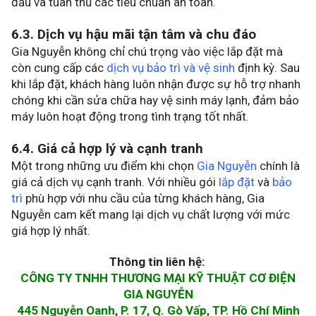
đầu và tuân thủ các tiêu chuẩn an toàn.
6.3. Dịch vụ hậu mãi tận tâm và chu đáo
Gia Nguyễn không chỉ chú trọng vào việc lắp đặt mà
còn cung cấp các
dịch vụ bảo trì và vệ sinh
định kỳ. Sau
khi lắp đặt, khách hàng luôn nhận được sự hỗ trợ nhanh
chóng khi cần sửa chữa hay vệ sinh máy lạnh, đảm bảo
máy luôn hoạt động trong tình trạng tốt nhất.
6.4. Giá cả hợp lý và cạnh tranh
Một trong những ưu điểm khi chọn
Gia Nguyễn
chính là
giá cả dịch vụ cạnh tranh. Với nhiều gói
lắp đặt
và
bảo
trì
phù hợp với nhu cầu của từng khách hàng, Gia
Nguyễn cam kết mang lại dịch vụ chất lượng với mức
giá hợp lý nhất.
Thông tin liên hệ:
CÔNG TY TNHH THƯƠNG MẠI KỸ THUẬT CƠ ĐIỆN
GIA NGUYỄN
445 Nguyễn Oanh, P. 17, Q. Gò Vấp, TP. Hồ Chí Minh