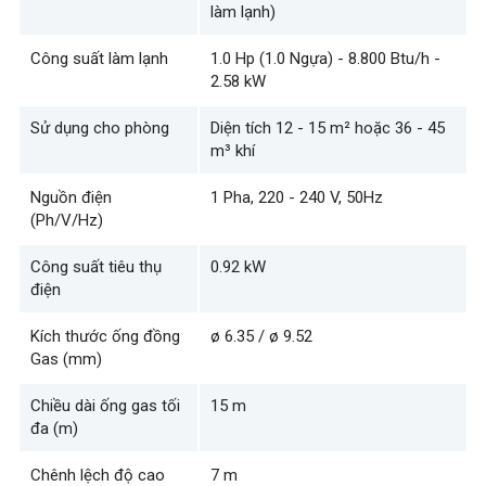
làm lạnh)
Công suất làm lạnh
1.0 Hp (1.0 Ngựa) - 8.800 Btu/h -
2.58 kW
Sử dụng cho phòng
Diện tích 12 - 15 m² hoặc 36 - 45
m³ khí
Nguồn điện
1 Pha, 220 - 240 V, 50Hz
(Ph/V/Hz)
Công suất tiêu thụ
0.92 kW
điện
Kích thước ống đồng
ø 6.35 / ø 9.52
Gas (mm)
Chiều dài ống gas tối
15 m
đa (m)
Chênh lệch độ cao
7 m