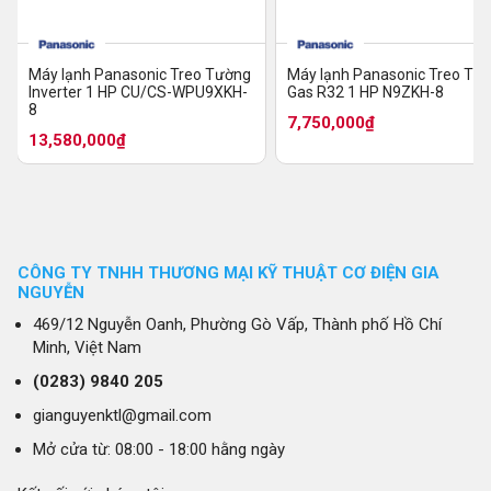
Máy lạnh Panasonic Treo Tường
Máy lạnh Panasonic Treo Tư
Inverter 1 HP CU/CS-WPU9XKH-
Gas R32 1 HP N9ZKH-8
8
7,750,000₫
13,580,000₫
CÔNG TY TNHH THƯƠNG MẠI KỸ THUẬT CƠ ĐIỆN GIA
NGUYỄN
469/12 Nguyễn Oanh, Phường Gò Vấp, Thành phố Hồ Chí
Minh, Việt Nam
(0283)
9840 205
gianguyenktl@gmail.com
Mở cửa từ: 08:00 - 18:00 hằng ngày