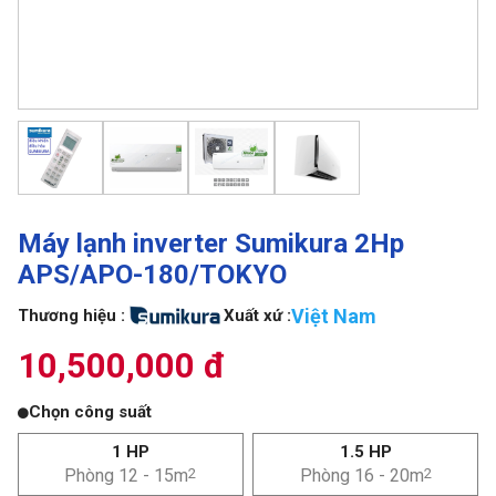
Máy lạnh inverter Sumikura 2Hp
APS/APO-180/TOKYO
Việt Nam
Thương hiệu :
Xuất xứ :
10,500,000 đ
Chọn công suất
1 HP
1.5 HP
Phòng 12 - 15m
2
Phòng 16 - 20m
2