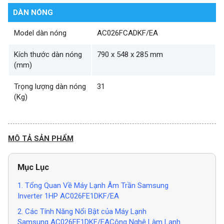
DÀN NÓNG
Model dàn nóng
AC026FCADKF/EA
Kích thước dàn nóng
790 x 548 x 285 mm
(mm)
Trọng lượng dàn nóng
31
(Kg)
MÔ TẢ SẢN PHẨM
Mục Lục
1. Tổng Quan Về Máy Lạnh Âm Trần Samsung
Inverter 1HP AC026FE1DKF/EA
2. Các Tính Năng Nổi Bật của Máy Lạnh
Samsung AC026FE1DKF/EACông Nghệ Làm Lạnh