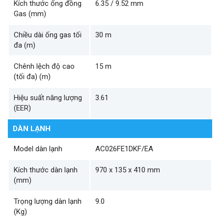
Kích thước ống đồng
6.35 / 9.52 mm
Gas (mm)
Chiều dài ống gas tối
30 m
đa (m)
Chênh lệch độ cao
15 m
(tối đa) (m)
Hiệu suất năng lượng
3.61
(EER)
DÀN LẠNH
Model dàn lạnh
AC026FE1DKF/EA
Kích thước dàn lạnh
970 x 135 x 410 mm
(mm)
Trọng lượng dàn lạnh
9.0
(Kg)