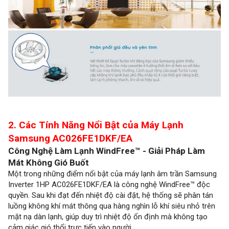
2. Các Tính Năng Nổi Bật của Máy Lạnh
Samsung AC026FE1DKF/EA
Công Nghệ Làm Lạnh WindFree™ - Giải Pháp Làm
Mát Không Gió Buốt
Một trong những điểm nổi bật của máy lạnh âm trần Samsung
Inverter 1HP AC026FE1DKF/EA là công nghệ WindFree™ độc
quyền. Sau khi đạt đến nhiệt độ cài đặt, hệ thống sẽ phân tán
luồng không khí mát thông qua hàng nghìn lỗ khí siêu nhỏ trên
mặt nạ dàn lạnh, giúp duy trì nhiệt độ ổn định mà không tạo
cảm giác gió thổi trực tiếp vào người.