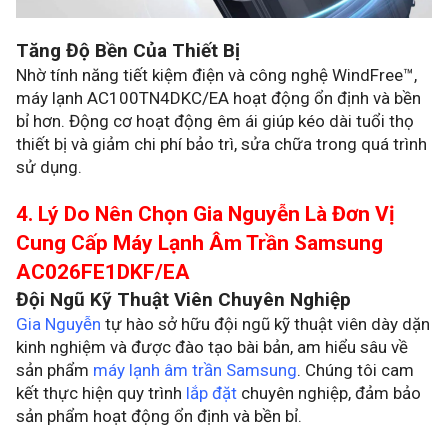
Tăng Độ Bền Của Thiết Bị
Nhờ tính năng tiết kiệm điện và công nghệ WindFree™,
máy lạnh AC100TN4DKC/EA hoạt động ổn định và bền
bỉ hơn. Động cơ hoạt động êm ái giúp kéo dài tuổi thọ
thiết bị và giảm chi phí bảo trì, sửa chữa trong quá trình
sử dụng.
4. Lý Do Nên Chọn Gia Nguyễn Là Đơn Vị
Cung Cấp Máy Lạnh Âm Trần Samsung
AC026FE1DKF/EA
Đội Ngũ Kỹ Thuật Viên Chuyên Nghiệp
Gia Nguyễn
tự hào sở hữu đội ngũ kỹ thuật viên dày dặn
kinh nghiệm và được đào tạo bài bản, am hiểu sâu về
sản phẩm
máy lạnh âm trần Samsung
. Chúng tôi cam
kết thực hiện quy trình
lắp đặt
chuyên nghiệp, đảm bảo
sản phẩm hoạt động ổn định và bền bỉ.