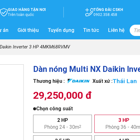
GIAO HÀNG TẬN NƠI
TỔNG ĐÀI CSKH
Trên toàn quốc
0902.358.458
ự án
Giới thiệu
Tuyển dụng
Tin tức
Liên hệ
 Daikin Inverter 3 HP 4MKM68RVMV
Dàn nóng Multi NX Daikin I
Thái Lan
Thương hiệu :
Xuất xứ :
29,250,000 đ
Chọn công suất
2 HP
3 HP
Phòng 24 - 30m
2
Phòng 36 - 40