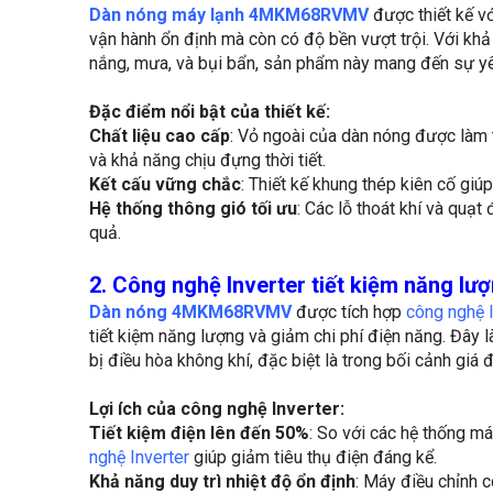
Dàn nóng máy lạnh 4MKM68RVMV
được thiết kế v
vận hành ổn định mà còn có độ bền vượt trội. Với khả
nắng, mưa, và bụi bẩn, sản phẩm này mang đến sự yê
Đặc điểm nổi bật của thiết kế:
Chất liệu cao cấp
: Vỏ ngoài của dàn nóng được làm 
và khả năng chịu đựng thời tiết.
Kết cấu vững chắc
: Thiết kế khung thép kiên cố giúp
Hệ thống thông gió tối ưu
: Các lỗ thoát khí và quạt
quả.
2. Công nghệ Inverter tiết kiệm năng lượ
Dàn nóng 4MKM68RVMV
được tích hợp
công nghệ I
tiết kiệm năng lượng và giảm chi phí điện năng. Đây l
bị điều hòa không khí, đặc biệt là trong bối cảnh giá 
Lợi ích của công nghệ Inverter:
Tiết kiệm điện lên đến 50%
: So với các hệ thống m
nghệ Inverter
giúp giảm tiêu thụ điện đáng kể.
Khả năng duy trì nhiệt độ ổn định
: Máy điều chỉnh c