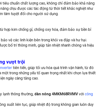
ới tiêu chuẩn chất lượng cao, không chỉ đảm bảo khả năng
 năng chịu được các tác động từ thời tiết khắc nghiệt như
n tâm tuyệt đối cho người sử dụng.
từ hợp kim chống gỉ, chống oxy hóa, đảm bảo sự bền bỉ
 bảo vệ các linh kiện bên trong khỏi va đập và hư hại.
 được bố trí thông minh, giúp tản nhiệt nhanh chóng và hiệu
ng vượt trội
nverter
tiên tiến, giúp tối ưu hóa quá trình vận hành, từ đó
à một trong những yếu tố quan trọng nhất khi chọn lựa thiết
điện ngày càng tăng cao.
áy lạnh thông thường,
dàn nóng 4MKM68RVMV
với
công
ông suất liên tục, giúp nhiệt độ trong không gian luôn duy