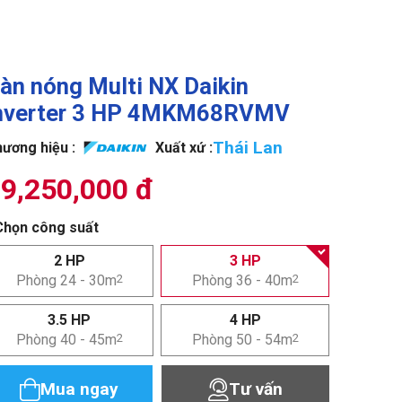
àn nóng Multi NX Daikin
nverter 3 HP 4MKM68RVMV
Thái Lan
ương hiệu :
Xuất xứ :
9,250,000 đ
Chọn công suất
2 HP
3 HP
Phòng 24 - 30m
2
Phòng 36 - 40m
2
3.5 HP
4 HP
Phòng 40 - 45m
2
Phòng 50 - 54m
2
Mua ngay
Tư vấn