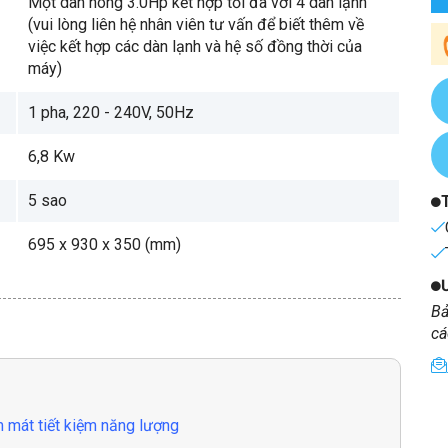
Một dàn nóng 3.0Hp kết hợp tối đa với 4 dàn lạnh
(vui lòng liên hệ nhân viên tư vấn để biết thêm về
việc kết hợp các dàn lạnh và hệ số đồng thời của
máy)
1 pha, 220 - 240V, 50Hz
6,8 Kw
5 sao
695 x 930 x 350 (mm)
Bả
cá
mát tiết kiệm năng lượng