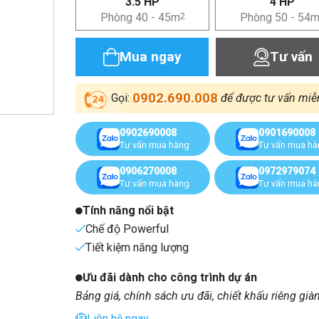
3.5 HP
4 HP
Phòng 40 - 45m
2
Phòng 50 - 54
Mua ngay
Tư vấn
0902.690.008
Gọi:
để được tư vấn miễ
0902690008
0901690008
Tư vấn mua hàng
Tư vấn mua h
0906270008
0972979074
Tư vấn mua hàng
Tư vấn mua h
Tính năng nổi bật
Chế độ Powerful
Tiết kiệm năng lượng
Ưu đãi dành cho công trình dự án
Bảng giá, chính sách ưu đãi, chiết khấu riêng già
Liên hệ ngay