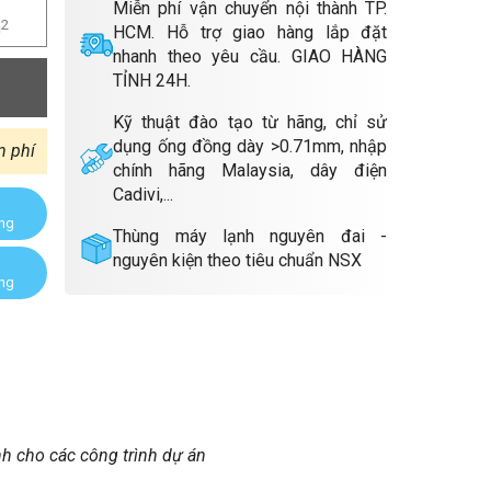
Miễn phí vận chuyển nội thành TP.
m
2
HCM. Hỗ trợ giao hàng lắp đặt
nhanh theo yêu cầu. GIAO HÀNG
TỈNH 24H.
Kỹ thuật đào tạo từ hãng, chỉ sử
dụng ống đồng dày >0.71mm, nhập
n phí
chính hãng Malaysia, dây điện
Cadivi,...
àng
Thùng máy lạnh nguyên đai -
nguyên kiện theo tiêu chuẩn NSX
àng
nh cho các công trình dự án