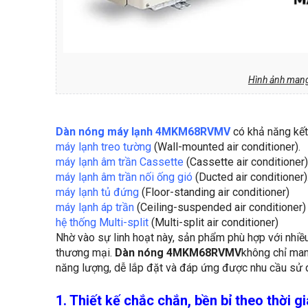
Hình ảnh mang
Dàn nóng máy lạnh 4MKM68RVMV
có khả năng kết
máy lạnh treo tường
(Wall-mounted air conditioner).
máy lạnh âm trần Cassette
(Cassette air conditioner)
máy lạnh âm trần nối ống gió
(Ducted air conditioner)
máy lạnh tủ đứng
(Floor-standing air conditioner)
máy lạnh áp trần
(Ceiling-suspended air conditioner)
hệ thống Multi-split
(Multi-split air conditioner)
Nhờ vào sự linh hoạt này, sản phẩm phù hợp với nhiề
thương mại.
Dàn nóng 4MKM68RVMV
không chỉ man
năng lượng, dễ lắp đặt và đáp ứng được nhu cầu sử 
1. Thiết kế chắc chắn, bền bỉ theo thời g