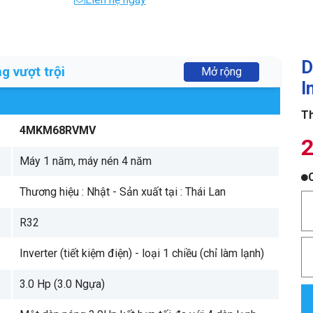
D
g vượt trội
Mở rộng
I
Th
4MKM68RVMV
2
Máy 1 năm, máy nén 4 năm
Thương hiệu : Nhật - Sản xuất tại : Thái Lan
R32
Inverter (tiết kiệm điện) - loại 1 chiều (chỉ làm lạnh)
3.0 Hp (3.0 Ngựa)