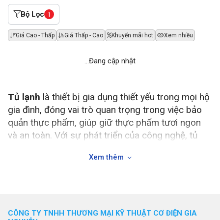
Bộ Lọc
1
Giá Cao - Thấp
Giá Thấp - Cao
Khuyến mãi hot
Xem nhiều
...Đang cập nhật
Tủ lạnh
là thiết bị gia dụng thiết yếu trong mọi hộ
gia đình, đóng vai trò quan trọng trong việc bảo
quản thực phẩm, giúp giữ thực phẩm tươi ngon
và an toàn. Với sự phát triển của công nghệ, tủ
lạnh ngày nay không chỉ giúp bảo quản thực
Xem thêm
phẩm mà còn tích hợp nhiều tính năng tiên tiến để
nâng cao hiệu quả sử dụng. Trong bài viết này,
chúng tôi sẽ cung cấp thông tin chi tiết về tủ lạnh,
các thương hiệu nổi tiếng, thông số kỹ thuật cần
biết, ưu và nhược điểm, ứng dụng thực tế, công
CÔNG TY TNHH THƯƠNG MẠI KỸ THUẬT CƠ ĐIỆN GIA