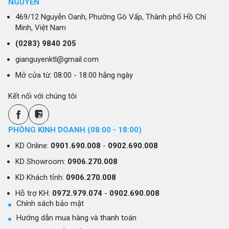
NGUYỄN
trình sử dụng, và lý do nên chọn tủ lạnh tại Gia
Nguyễn - maylanhxanh.vn.
469/12 Nguyễn Oanh, Phường Gò Vấp, Thành phố Hồ Chí
Minh, Việt Nam
Tủ Lạnh Là Gì?
(0283)
9840 205
gianguyenktl@gmail.com
Tủ lạnh là thiết bị điện tử dùng để bảo quản thực
Mở cửa từ: 08:00 - 18:00 hằng ngày
phẩm bằng cách duy trì nhiệt độ thấp, giúp làm
chậm quá trình phân hủy và ngăn ngừa sự phát
Kết nối với chúng tôi
triển của vi khuẩn. Tủ lạnh thường được trang bị
các ngăn khác nhau để chứa thực phẩm, đồ uống
PHÒNG KINH DOANH (08:00 - 18:00)
và đá. Các loại tủ lạnh hiện đại còn có các tính
năng bổ sung như hệ thống làm đá tự động, chức
KD Online:
0901.690.008
-
0902.690.008
năng cấp đông nhanh, và điều khiển nhiệt độ
KD Showroom:
0906.270.008
thông minh.
KD Khách tỉnh:
0906.270.008
Hỗ trợ KH:
0972.979.074
-
0902.690.008
Chính sách bảo mật
Hướng dẫn mua hàng và thanh toán