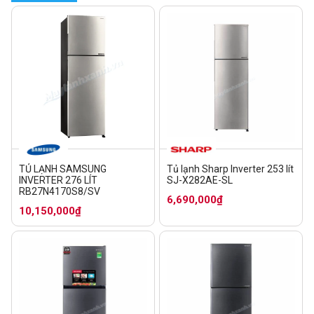
TỦ LẠNH SAMSUNG
Tủ lạnh Sharp Inverter 253 lít
INVERTER 276 LÍT
SJ-X282AE-SL
RB27N4170S8/SV
6,690,000₫
10,150,000₫