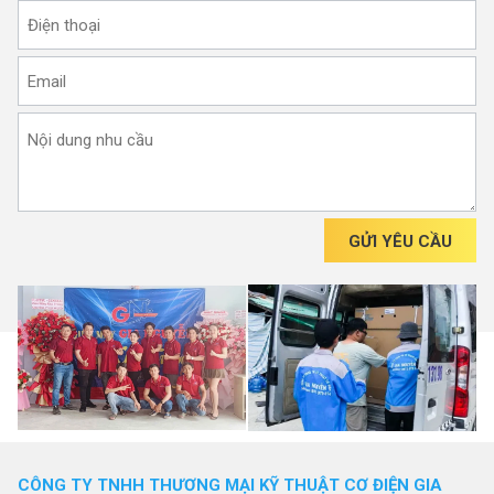
GỬI YÊU CẦU
CÔNG TY TNHH THƯƠNG MẠI KỸ THUẬT CƠ ĐIỆN GIA