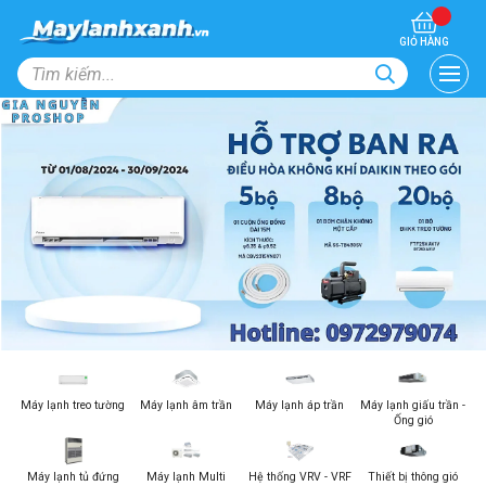
GIỎ HÀNG
Máy lạnh treo tường
Máy lạnh âm trần
Máy lạnh áp trần
Máy lạnh giấu trần -
Ống gió
Máy lạnh tủ đứng
Máy lạnh Multi
Hệ thống VRV - VRF
Thiết bị thông gió