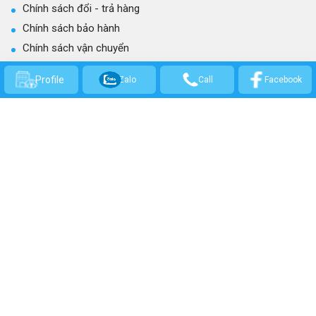
Chính sách đổi - trả hàng
Chính sách bảo hành
Chính sách vận chuyển
Quy trình làm việc
Profile
Zalo
Call
Facebook
CÔNG TY TNHH THƯƠNG MẠI KỸ THUẬT CƠ ĐIỆN GIA NGUYỄN
GPKD số: 0314301569 - Cấp ngày 21/03/2017 bởi Sở Kế hoạch và Đầu Tư
TP.HCM.