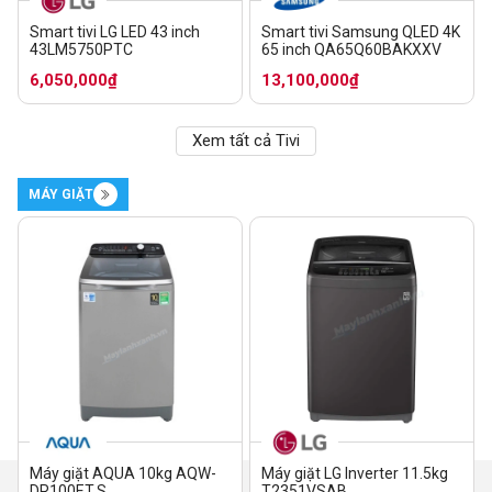
Smart tivi LG LED 43 inch
Smart tivi Samsung QLED 4K
43LM5750PTC
65 inch QA65Q60BAKXXV
6,050,000₫
13,100,000₫
Xem tất cả Tivi
MÁY GIẶT
Máy giặt AQUA 10kg AQW-
Máy giặt LG Inverter 11.5kg
DR100ET.S
T2351VSAB