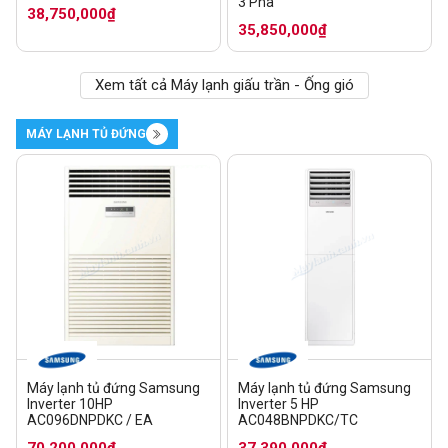
3 Pha
38,750,000₫
35,850,000₫
Xem tất cả Máy lạnh giấu trần - Ống gió
MÁY LẠNH TỦ ĐỨNG
Máy lạnh tủ đứng Samsung
Máy lạnh tủ đứng Samsung
Inverter 10HP
Inverter 5 HP
AC096DNPDKC / EA
AC048BNPDKC/TC
70,200,000₫
37,390,000₫