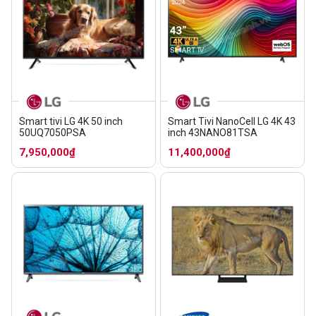
Smart tivi LG 4K 50 inch
Smart Tivi NanoCell LG 4K 43
50UQ7050PSA
inch 43NANO81TSA
7,950,000₫
11,400,000₫