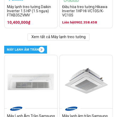
Máy lạnh treo tường Daikin
Điều hòa treo tường Hikawa
Inverter 1.5 HP (1.5 ngựa)
Inverter 1HP HI-VC10S/K-
FTKB35ZVMV
VC10S
10,400,000₫
Liên hệ
0902.358.458
Xem tất cả Máy lạnh treo tường
MÁY LẠNH ÂM TRẦN
Máy Lạnh Âm Trần Samsung
Máy lạnh âm trần Samsung