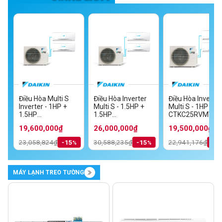
Điều Hòa Multi S
Điều Hòa Inverter
Điều Hòa Inverter
Inverter - 1HP +
Multi S - 1.5HP +
Multi S - 1HP + 1
MV
1.5HP
1.5HP
CTKC25RVMV+C
TKC35RVMV/MKC70SVMV
CTKC25RVMV+CTKC35RVMV/MKC50RVMV
CTKC35RVMV+CTKC35RVMV/MKC70S
19,600,000₫
26,000,000₫
19,500,000₫
23,058,824₫
-15
30,588,235₫
-15
22,941,176₫
-1
MÁY LẠNH TREO TƯỜNG