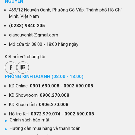
NGUYỄN
trình sử dụng, và lý do nên chọn tủ lạnh tại Gia
Nguyễn - maylanhxanh.vn.
469/12 Nguyễn Oanh, Phường Gò Vấp, Thành phố Hồ Chí
Minh, Việt Nam
Tủ Lạnh Là Gì?
(0283)
9840 205
gianguyenktl@gmail.com
Tủ lạnh là thiết bị điện tử dùng để bảo quản thực
Mở cửa từ: 08:00 - 18:00 hằng ngày
phẩm bằng cách duy trì nhiệt độ thấp, giúp làm
chậm quá trình phân hủy và ngăn ngừa sự phát
Kết nối với chúng tôi
triển của vi khuẩn. Tủ lạnh thường được trang bị
các ngăn khác nhau để chứa thực phẩm, đồ uống
PHÒNG KINH DOANH (08:00 - 18:00)
và đá. Các loại tủ lạnh hiện đại còn có các tính
năng bổ sung như hệ thống làm đá tự động, chức
KD Online:
0901.690.008
-
0902.690.008
năng cấp đông nhanh, và điều khiển nhiệt độ
KD Showroom:
0906.270.008
thông minh.
KD Khách tỉnh:
0906.270.008
Hỗ trợ KH:
0972.979.074
-
0902.690.008
Chính sách bảo mật
Hướng dẫn mua hàng và thanh toán