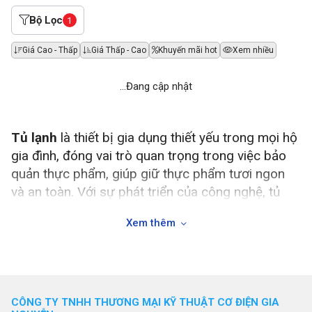
Bộ Lọc
1
Giá Cao - Thấp
Giá Thấp - Cao
Khuyến mãi hot
Xem nhiều
...Đang cập nhật
Tủ lạnh
là thiết bị gia dụng thiết yếu trong mọi hộ
gia đình, đóng vai trò quan trọng trong việc bảo
quản thực phẩm, giúp giữ thực phẩm tươi ngon
và an toàn. Với sự phát triển của công nghệ, tủ
lạnh ngày nay không chỉ giúp bảo quản thực
Xem thêm
phẩm mà còn tích hợp nhiều tính năng tiên tiến để
nâng cao hiệu quả sử dụng. Trong bài viết này,
chúng tôi sẽ cung cấp thông tin chi tiết về tủ lạnh,
các thương hiệu nổi tiếng, thông số kỹ thuật cần
biết, ưu và nhược điểm, ứng dụng thực tế, công
CÔNG TY TNHH THƯƠNG MẠI KỸ THUẬT CƠ ĐIỆN GIA