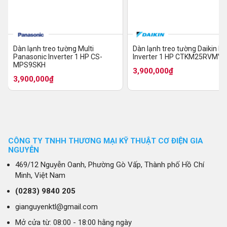
Dàn lạnh treo tường Multi
Dàn lạnh treo tường Daikin Mu
Panasonic Inverter 1 HP CS-
Inverter 1 HP CTKM25RVMV
MPS9SKH
KC50RVMV
3,900,000₫
3,900,000₫
CÔNG TY TNHH THƯƠNG MẠI KỸ THUẬT CƠ ĐIỆN GIA
NGUYỄN
469/12 Nguyễn Oanh, Phường Gò Vấp, Thành phố Hồ Chí
Minh, Việt Nam
(0283)
9840 205
gianguyenktl@gmail.com
Mở cửa từ: 08:00 - 18:00 hằng ngày