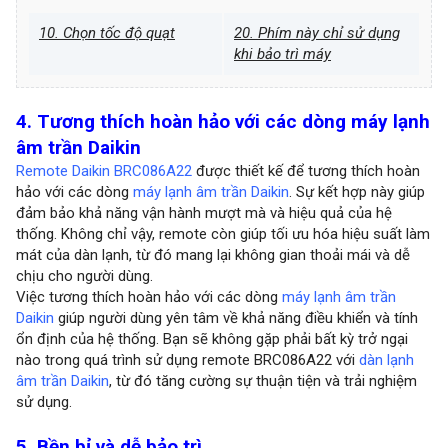
10. Chọn tốc độ quạt
20. Phím này chỉ sử dụng
khi bảo trì máy
4. Tương thích hoàn hảo với các dòng máy lạnh
âm trần Daikin
Remote Daikin BRC086A22
được thiết kế để tương thích hoàn
hảo với các dòng
máy lạnh âm trần Daikin
. Sự kết hợp này giúp
đảm bảo khả năng vận hành mượt mà và hiệu quả của hệ
thống. Không chỉ vậy, remote còn giúp tối ưu hóa hiệu suất làm
mát của dàn lạnh, từ đó mang lại không gian thoải mái và dễ
chịu cho người dùng.
Việc tương thích hoàn hảo với các dòng
máy lạnh âm trần
Daikin
giúp người dùng yên tâm về khả năng điều khiển và tính
ổn định của hệ thống. Bạn sẽ không gặp phải bất kỳ trở ngại
nào trong quá trình sử dụng remote BRC086A22 với
dàn lạnh
âm trần Daikin
, từ đó tăng cường sự thuận tiện và trải nghiệm
sử dụng.
5. Bền bỉ và dễ bảo trì