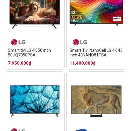
Smart tivi LG 4K 50 inch
Smart Tivi NanoCell LG 4K 43
50UQ7050PSA
inch 43NANO81TSA
7,950,000₫
11,400,000₫