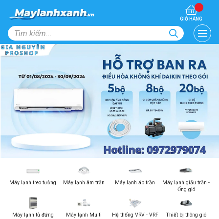
GIỎ HÀNG
Máy lạnh treo tường
Máy lạnh âm trần
Máy lạnh áp trần
Máy lạnh giấu trần -
Ống gió
Máy lạnh tủ đứng
Máy lạnh Multi
Hệ thống VRV - VRF
Thiết bị thông gió