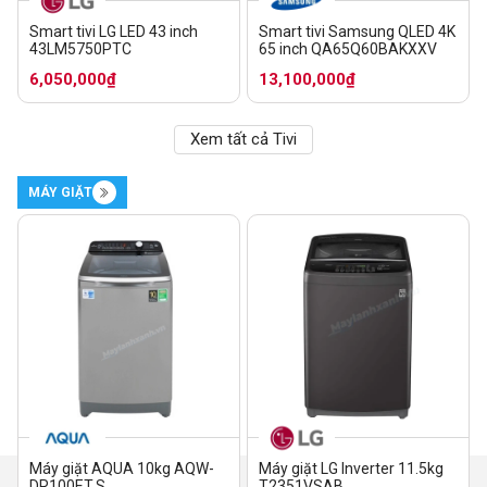
Smart tivi LG LED 43 inch
Smart tivi Samsung QLED 4K
43LM5750PTC
65 inch QA65Q60BAKXXV
6,050,000₫
13,100,000₫
Xem tất cả Tivi
MÁY GIẶT
Máy giặt AQUA 10kg AQW-
Máy giặt LG Inverter 11.5kg
DR100ET.S
T2351VSAB