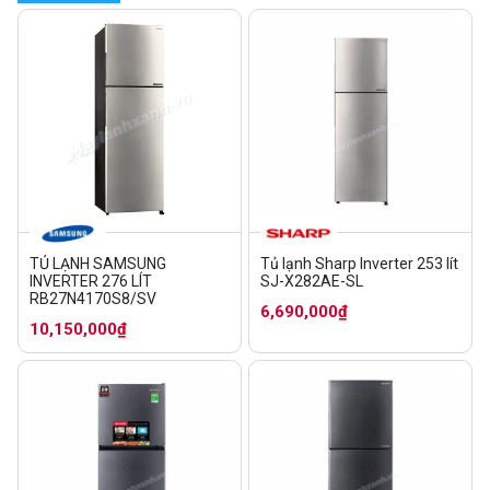
TỦ LẠNH SAMSUNG
Tủ lạnh Sharp Inverter 253 lít
INVERTER 276 LÍT
SJ-X282AE-SL
RB27N4170S8/SV
6,690,000₫
10,150,000₫