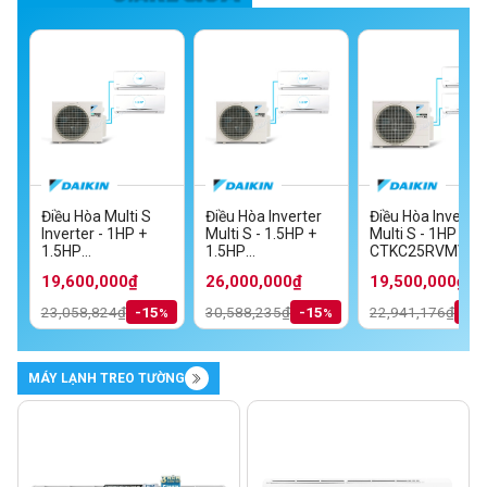
Điều Hòa Multi S
Điều Hòa Inverter
Điều Hòa Inverter
Inverter - 1HP +
Multi S - 1.5HP +
Multi S - 1HP + 1
MV
1.5HP
1.5HP
CTKC25RVMV+C
TKC35RVMV/MKC70SVMV
CTKC25RVMV+CTKC35RVMV/MKC50RVMV
CTKC35RVMV+CTKC35RVMV/MKC70S
19,600,000₫
26,000,000₫
19,500,000₫
23,058,824₫
-15
30,588,235₫
-15
22,941,176₫
-1
MÁY LẠNH TREO TƯỜNG