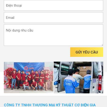
GỬI YÊU CẦU
CÔNG TY TNHH THƯƠNG MẠI KỸ THUẬT CƠ ĐIỆN GIA