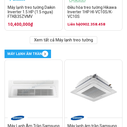
Máy lạnh treo tường Daikin
Điều hòa treo tường Hikawa
Inverter 1.5 HP (1.5 ngựa)
Inverter 1HP HI-VC10S/K-
FTKB35ZVMV
VC10S
10,400,000₫
Liên hệ
0902.358.458
Xem tất cả Máy lạnh treo tường
MÁY LẠNH ÂM TRẦN
Máy Lạnh Âm Trần Samsung
Máy lạnh âm trần Samsung