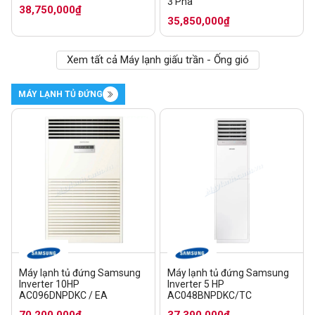
3 Pha
38,750,000₫
35,850,000₫
Xem tất cả Máy lạnh giấu trần - Ống gió
MÁY LẠNH TỦ ĐỨNG
Máy lạnh tủ đứng Samsung
Máy lạnh tủ đứng Samsung
Inverter 10HP
Inverter 5 HP
AC096DNPDKC / EA
AC048BNPDKC/TC
70,200,000₫
37,390,000₫