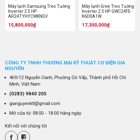
Máy lạnh Samsung Treo Tường
Máy lạnh Gree Treo Tường
Inverter 2.5 HP
Inverter 2.5 HP GWC24FE-
AR24TYHYCWKNSV
K6D0A1W
15,800,000₫
17,300,000₫
CÔNG TY TNHH THƯƠNG MẠI KỸ THUẬT CƠ ĐIỆN GIA
NGUYỄN
469/12 Nguyễn Oanh, Phường Gò Vấp, Thành phố Hồ Chí
Minh, Việt Nam
(0283)
9840 205
gianguyenktl@gmail.com
Mở cửa từ: 08:00 - 18:00 hằng ngày
Kết nối với chúng tôi