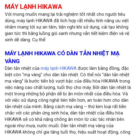
MÁY LẠNH HIKAWA
Với mong muốn mang lại trải nghiệm tốt nhất cho người tiêu
dùng, máy lạnh HIKAWA đã tích hợp rất nhiều tính năng ưu việt
nhằm mang tới sự an tâm, tiện nghi khi sử dụng, cải tạo không
gian tức thì bằng luồng gió xanh nhưng vẫn tiết kiệm điện và vệ
sinh dễ dàng. Cụ thể:
MÁY LẠNH HIKAWA CÓ DÀN TẢN NHIỆT MẠ
VÀNG
Dàn tản nhiệt của
máy lạnh HIKAWA
được làm bằng đồng, đặc
biệt còn “mạ vàng” cho dàn tản nhiệt. Có thể nói “dàn tản nhiệt
mạ vàng” là bước tiến bộ vượt bậc của điều hòa HIKAWA trong
việc nâng cao chất lượng, tuổi thọ cho máy. Bởi dàn tản nhiệt là
một trong những bộ phận dễ bị ăn mòn nhất của điều hòa. Và
với việc sử dụng công nghệ tiên tiến hơn, an toàn hơn cho dàn
tản nhiệt của mình. Bằng cách mạ vàng – thứ kim loại rất bền
chắc với các phản ứng sinh hóa, dàn tản nhiệt của điều hòa
HIKAWA sẽ có khả năng chống ăn mòn từ các tác nhân bên
ngoài như mưa, nước muối. Dàn tản nhiệt mạ vàng của
HIKAWA không chỉ gia tăng tuổi thọ, hiệu suất hoạt động, công