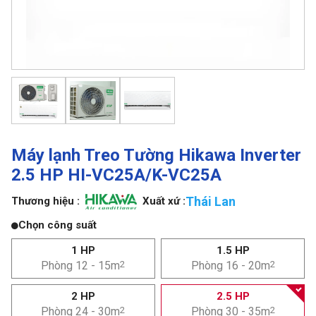
Máy lạnh Treo Tường Hikawa Inverter
2.5 HP HI-VC25A/K-VC25A
Thái Lan
Thương hiệu :
Xuất xứ :
Chọn công suất
1 HP
1.5 HP
Phòng 12 - 15m
2
Phòng 16 - 20m
2
2 HP
2.5 HP
Phòng 24 - 30m
2
Phòng 30 - 35m
2