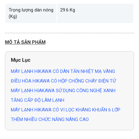
Trọng lượng dàn nóng
29.6 Kg
(Kg)
MÔ TẢ SẢN PHẨM
Mục Lục
MÁY LẠNH HIKAWA CÓ DÀN TẢN NHIỆT MẠ VÀNG
ĐIỀU HÒA HIKAWA CÓ HỘP CHỐNG CHÁY ĐIỆN TỬ
MÁY LẠNH HIAKAWA SỬ DỤNG CÔNG NGHỆ XANH
TĂNG CẤP ĐỘ LÀM LẠNH
MÁY LẠNH HIKAWA CÓ VI LỌC KHÁNG KHUẨN 6 LỚP
THÊM NHIỀU CHỨC NĂNG NÂNG CAO