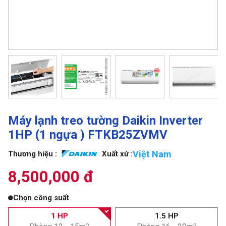
Máy lạnh treo tường Daikin Inverter
1HP (1 ngựa ) FTKB25ZVMV
Việt Nam
Thương hiệu :
Xuất xứ :
8,500,000 đ
Chọn công suất
1 HP
1.5 HP
2
2