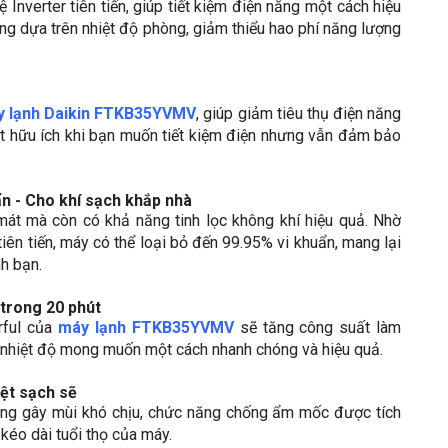
 Inverter tiên tiến, giúp tiết kiệm điện năng một cách hiệu
ng dựa trên nhiệt độ phòng, giảm thiểu hao phí năng lượng
 lạnh Daikin FTKB35YVMV
, giúp giảm tiêu thụ điện năng
ất hữu ích khi bạn muốn tiết kiệm điện nhưng vẫn đảm bảo
ẩn - Cho khí sạch khắp nhà
mát mà còn có khả năng tinh lọc không khí hiệu quả. Nhờ
iên tiến, máy có thể loại bỏ đến 99.95% vi khuẩn, mang lại
nh bạn.
trong 20 phút
rful của
máy lạnh FTKB35YVMV
sẽ tăng công suất làm
n nhiệt độ mong muốn một cách nhanh chóng và hiệu quả.
ệt sạch sẽ
ông gây mùi khó chịu, chức năng chống ẩm mốc được tích
 kéo dài tuổi thọ của máy.