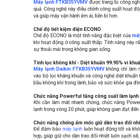
Máy lạnh FTKB35YVMV
được trang bị công nghệ
quả. Công nghệ này điều chỉnh công suất hoạt độ
và giúp máy vận hành êm ái, bền bỉ hơn.
Chế độ tiết kiệm điện ECONO
Chế độ ECONO là một tính năng đặc biệt của
máy
khi hoạt động ở công suất thấp. Tính năng này r
sự thoải mái trong không gian sống.
Tinh lọc không khí - Diệt khuẩn 99.95% vi khu
Máy lạnh Daikin FTKB35YVMV
không chỉ làm 
vào bộ lọc kháng khuẩn và công nghệ diệt khuẩn t
bầu không khí trong lành, bảo vệ sức khỏe gia đì
Chức năng Powerful tăng công suất làm lạnh 
Khi cần làm mát nhanh chóng, chức năng Powe
lạnh trong vòng 20 phút, giúp không gian đạt đế
Chức năng chống ẩm mốc giữ dàn trao đổi nhi
Để đảm bảo
máy lạnh
luôn hoạt động tốt và kh
hợp, giúp giữ cho dàn trao đổi nhiệt luôn sạch sẽ,