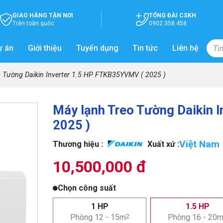
GIAO HÀNG TẬN NƠI
TỔNG ĐÀI CSKH
Trên toàn quốc
0902.358.458
ự án
Giới thiệu
Tuyển dụng
Tin tức
Liên hệ
 Tường Daikin Inverter 1.5 HP FTKB35YVMV ( 2025 )
Máy lạnh Treo Tường Daikin 
2025 )
Việt Nam
Thương hiệu :
Xuất xứ :
10,500,000 đ
Chọn công suất
1 HP
1.5 HP
Phòng 12 - 15m
2
Phòng 16 - 20