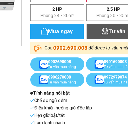
2 HP
2.5 HP
Phòng 24 - 30m
2
Phòng 30 - 35
Mua ngay
Tư vấn
0902.690.008
Gọi:
để được tư vấn miễ
0902690008
0901690008
Tư vấn mua hàng
Tư vấn mua h
0906270008
0972979074
Tư vấn mua hàng
Tư vấn mua h
Tính năng nổi bật
Chế độ ngủ đêm
Điều khiển hướng gió độc lập
Hẹn giờ bật/tắt
Làm lạnh nhanh