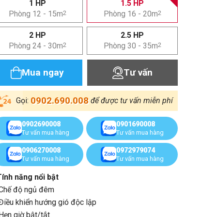
1 HP
1.5 HP
Phòng 12 - 15m
2
Phòng 16 - 20m
2
2 HP
2.5 HP
Phòng 24 - 30m
2
Phòng 30 - 35m
2
Mua ngay
Tư vấn
0902.690.008
Gọi:
để được tư vấn miễn phí
0902690008
0901690008
Tư vấn mua hàng
Tư vấn mua hàng
0906270008
0972979074
Tư vấn mua hàng
Tư vấn mua hàng
Tính năng nổi bật
Chế độ ngủ đêm
Điều khiển hướng gió độc lập
Hẹn giờ bật/tắt