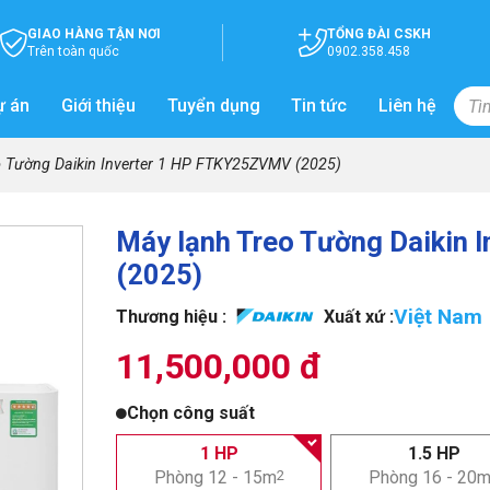
GIAO HÀNG TẬN NƠI
TỔNG ĐÀI CSKH
Trên toàn quốc
0902.358.458
ự án
Giới thiệu
Tuyển dụng
Tin tức
Liên hệ
o Tường Daikin Inverter 1 HP FTKY25ZVMV (2025)
Máy lạnh Treo Tường Daikin
(2025)
Việt Nam
Thương hiệu :
Xuất xứ :
11,500,000 đ
Chọn công suất
1 HP
1.5 HP
Phòng 12 - 15m
2
Phòng 16 - 20