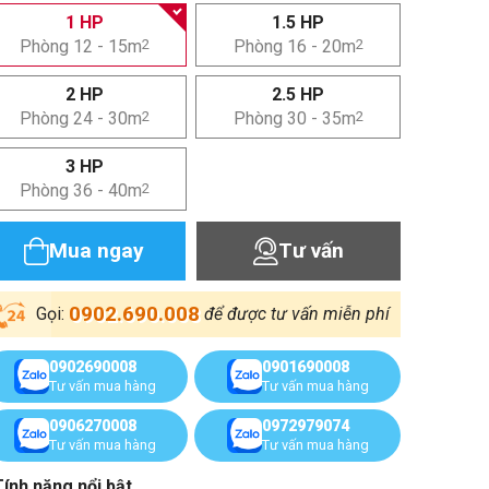
1 HP
1.5 HP
Phòng 12 - 15m
2
Phòng 16 - 20m
2
2 HP
2.5 HP
Phòng 24 - 30m
2
Phòng 30 - 35m
2
3 HP
Phòng 36 - 40m
2
Mua ngay
Tư vấn
0902.690.008
Gọi:
để được tư vấn miễn phí
0902690008
0901690008
Tư vấn mua hàng
Tư vấn mua hàng
0906270008
0972979074
Tư vấn mua hàng
Tư vấn mua hàng
Tính năng nổi bật