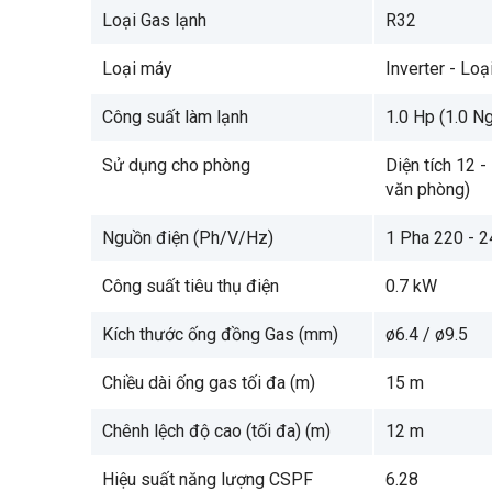
Loại Gas lạnh
R32
Loại máy
Inverter - Loạ
Công suất làm lạnh
1.0 Hp (1.0 N
Sử dụng cho phòng
Diện tích 12 
văn phòng)
Nguồn điện (Ph/V/Hz)
1 Pha 220 - 
Công suất tiêu thụ điện
0.7 kW
Kích thước ống đồng Gas (mm)
ø6.4 / ø9.5
Chiều dài ống gas tối đa (m)
15 m
Chênh lệch độ cao (tối đa) (m)
12 m
Hiệu suất năng lượng CSPF
6.28