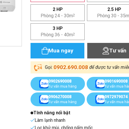
2 HP
2.5 HP
Phòng 24 - 30m
2
Phòng 30 - 35
3 HP
Phòng 36 - 40m
2
Mua ngay
Tư vấn
0902.690.008
Gọi:
để được tư vấn miễ
0902690008
0901690008
Tư vấn mua hàng
Tư vấn mua h
0906270008
0972979074
Tư vấn mua hàng
Tư vấn mua h
Tính năng nổi bật
Làm lạnh nhanh
Lọc khử mùi, chống nấm mốc