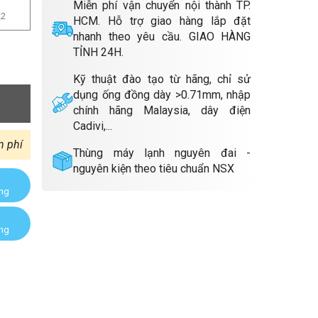
Miễn phí vận chuyển nội thành TP.
m
2
HCM. Hỗ trợ giao hàng lắp đặt
nhanh theo yêu cầu. GIAO HÀNG
TỈNH 24H.
Kỹ thuật đào tạo từ hãng, chỉ sử
dụng ống đồng dày >0.71mm, nhập
chính hãng Malaysia, dây điện
Cadivi,...
n phí
Thùng máy lạnh nguyên đai -
nguyên kiện theo tiêu chuẩn NSX
àng
àng