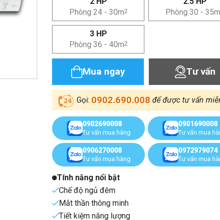
2 HP
2.5 HP
Phòng 24 - 30m
2
Phòng 30 - 35
3 HP
Phòng 36 - 40m
2
Mua ngay
Tư vấn
0902.690.008
Gọi:
để được tư vấn miễ
0902690008
0901690008
Tư vấn mua hàng
Tư vấn mua h
0906270008
0972979074
Tư vấn mua hàng
Tư vấn mua h
Tính năng nổi bật
Chế độ ngủ đêm
Mắt thần thông minh
Tiết kiệm năng lượng