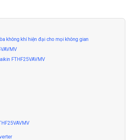
a không khí hiện đại cho mọi không gian
F25VAVMV
g Daikin FTHF25VAVMV
n FTHF25VAVMV
verter