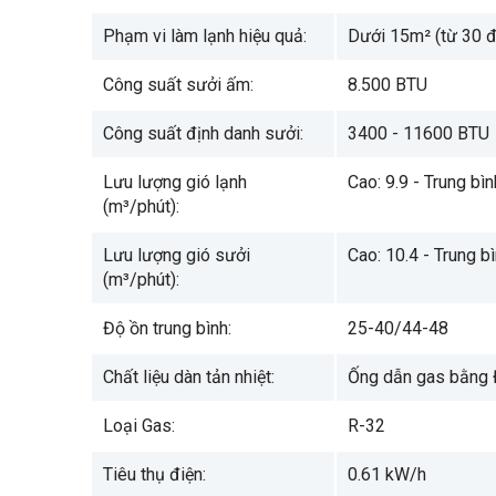
Phạm vi làm lạnh hiệu quả:
Dưới 15m² (từ 30 
Công suất sưởi ấm:
8.500 BTU
Công suất định danh sưởi:
3400 - 11600 BTU
Lưu lượng gió lạnh
Cao: 9.9 - Trung bìn
(m³/phút):
Lưu lượng gió sưởi
Cao: 10.4 - Trung bì
(m³/phút):
Độ ồn trung bình:
25-40/44-48
Chất liệu dàn tản nhiệt:
Ống dẫn gas bằng 
Loại Gas:
R-32
Tiêu thụ điện:
0.61 kW/h