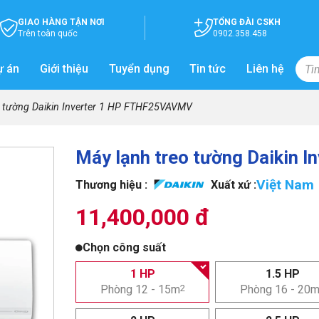
GIAO HÀNG TẬN NƠI
TỔNG ĐÀI CSKH
Trên toàn quốc
0902.358.458
ự án
Giới thiệu
Tuyển dụng
Tin tức
Liên hệ
o tường Daikin Inverter 1 HP FTHF25VAVMV
Máy lạnh treo tường Daikin
Việt Nam
Thương hiệu :
Xuất xứ :
11,400,000 đ
Chọn công suất
1 HP
1.5 HP
Phòng 12 - 15m
2
Phòng 16 - 20