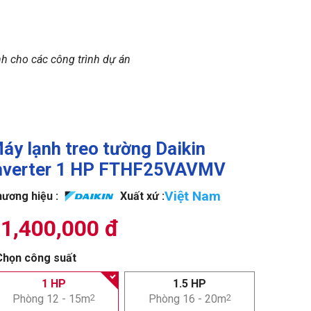
nh cho các công trình dự án
áy lạnh treo tường Daikin
nverter 1 HP FTHF25VAVMV
Việt Nam
ương hiệu :
Xuất xứ :
1,400,000 đ
Chọn công suất
1 HP
1.5 HP
Phòng 12 - 15m
2
Phòng 16 - 20m
2