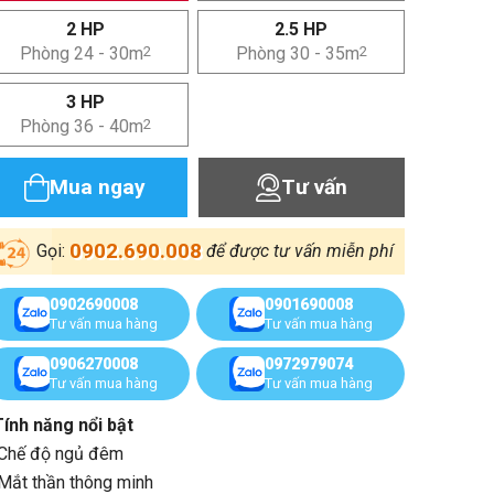
2 HP
2.5 HP
Phòng 24 - 30m
2
Phòng 30 - 35m
2
3 HP
Phòng 36 - 40m
2
Mua ngay
Tư vấn
0902.690.008
Gọi:
để được tư vấn miễn phí
0902690008
0901690008
Tư vấn mua hàng
Tư vấn mua hàng
0906270008
0972979074
Tư vấn mua hàng
Tư vấn mua hàng
Tính năng nổi bật
Chế độ ngủ đêm
Mắt thần thông minh