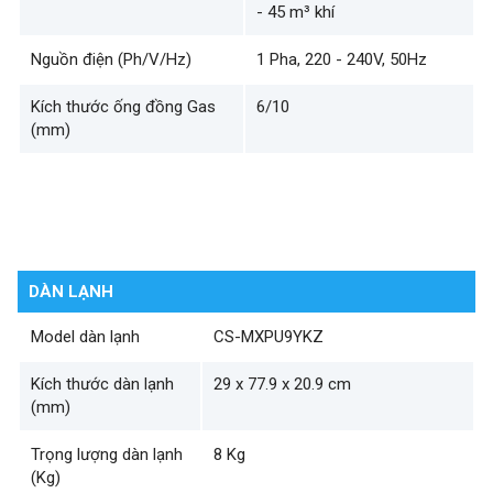
- 45 m³ khí
Nguồn điện (Ph/V/Hz)
1 Pha, 220 - 240V, 50Hz
Kích thước ống đồng Gas
6/10
(mm)
DÀN LẠNH
Model dàn lạnh
CS-MXPU9YKZ
Kích thước dàn lạnh
29 x 77.9 x 20.9 cm
(mm)
Trọng lượng dàn lạnh
8 Kg
(Kg)