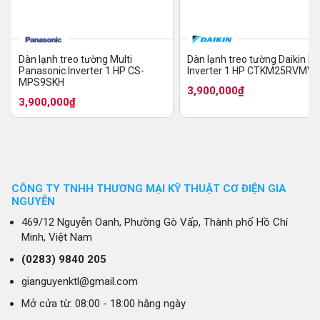
Dàn lạnh treo tường Multi
Dàn lạnh treo tường Daikin Mu
Panasonic Inverter 1 HP CS-
Inverter 1 HP CTKM25RVMV
MPS9SKH
KC50RVMV
3,900,000₫
3,900,000₫
CÔNG TY TNHH THƯƠNG MẠI KỸ THUẬT CƠ ĐIỆN GIA
NGUYỄN
469/12 Nguyễn Oanh, Phường Gò Vấp, Thành phố Hồ Chí
Minh, Việt Nam
(0283)
9840 205
gianguyenktl@gmail.com
Mở cửa từ: 08:00 - 18:00 hằng ngày