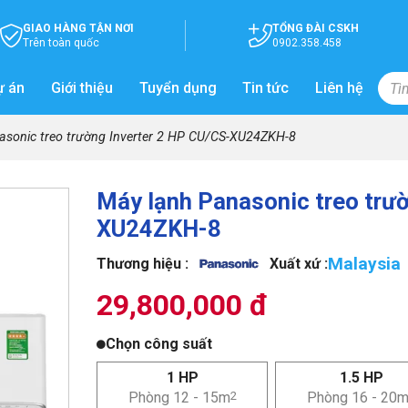
GIAO HÀNG TẬN NƠI
TỔNG ĐÀI CSKH
Trên toàn quốc
0902.358.458
ự án
Giới thiệu
Tuyển dụng
Tin tức
Liên hệ
asonic treo trường Inverter 2 HP CU/CS-XU24ZKH-8
Máy lạnh Panasonic treo trư
XU24ZKH-8
Malaysia
Thương hiệu :
Xuất xứ :
29,800,000 đ
Chọn công suất
1 HP
1.5 HP
Phòng 12 - 15m
2
Phòng 16 - 20