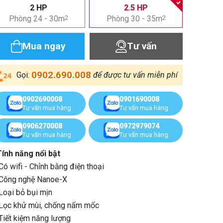
2 HP
2.5 HP
Phòng 24 - 30m
2
Phòng 30 - 35m
2
Mua ngay
Tư vấn
0902.690.008
Gọi:
để được tư vấn miễn phí
0902690008
0901690008
Tư vấn mua hàng
Tư vấn mua hàng
0906270008
0972979074
Tư vấn mua hàng
Tư vấn mua hàng
Tính năng nổi bật
Có wifi - Chỉnh bằng điện thoại
Công nghệ Nanoe-X
Loại bỏ bụi mịn
Lọc khử mùi, chống nấm mốc
Tiết kiệm năng lượng