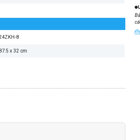
Bả
cá
24ZKH-8
 87.5 x 32 cm