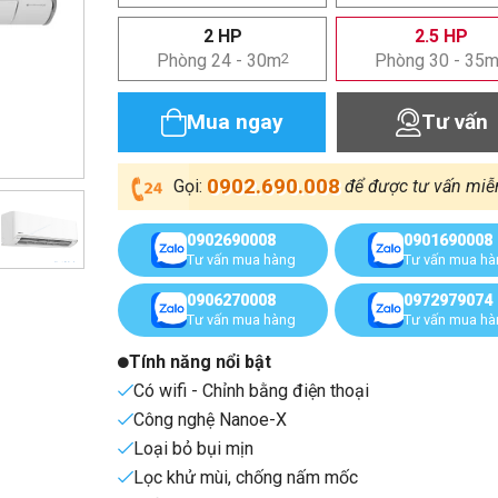
2 HP
2.5 HP
Phòng 24 - 30m
2
Phòng 30 - 35
Mua ngay
Tư vấn
0902.690.008
Gọi:
để được tư vấn miễ
0902690008
0901690008
Tư vấn mua hàng
Tư vấn mua h
0906270008
0972979074
Tư vấn mua hàng
Tư vấn mua h
Tính năng nổi bật
Có wifi - Chỉnh bằng điện thoại
Công nghệ Nanoe-X
Loại bỏ bụi mịn
Lọc khử mùi, chống nấm mốc