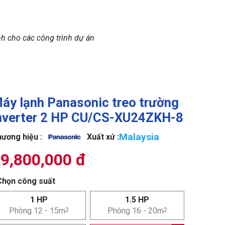
nh cho các công trình dự án
áy lạnh Panasonic treo trường
nverter 2 HP CU/CS-XU24ZKH-8
Malaysia
ương hiệu :
Xuất xứ :
9,800,000 đ
Chọn công suất
1 HP
1.5 HP
Phòng 12 - 15m
2
Phòng 16 - 20m
2