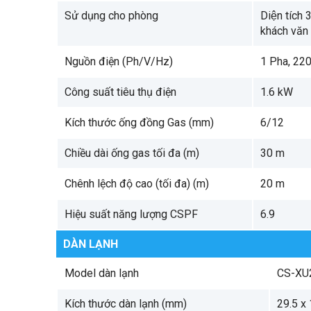
Sử dụng cho phòng
Diện tích
khách văn
Nguồn điện (Ph/V/Hz)
1 Pha, 22
Công suất tiêu thụ điện
1.6 kW
Kích thước ống đồng Gas (mm)
6/12
Chiều dài ống gas tối đa (m)
30 m
Chênh lệch độ cao (tối đa) (m)
20 m
Hiệu suất năng lượng CSPF
6.9
DÀN LẠNH
Model dàn lạnh
CS-XU
Kích thước dàn lạnh (mm)
29.5 x