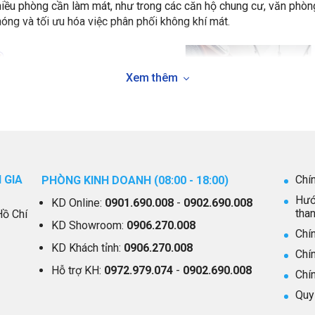
hiều phòng cần làm mát, như trong các căn hộ chung cư, văn phòng
ng và tối ưu hóa việc phân phối không khí mát.
Xem thêm
 GIA
Chí
PHÒNG KINH DOANH (08:00 - 18:00)
Hướ
KD Online:
0901.690.008
-
0902.690.008
tha
Hồ Chí
KD Showroom:
0906.270.008
Chín
KD Khách tỉnh:
0906.270.008
Chí
Hỗ trợ KH:
0972.979.074
-
0902.690.008
Chí
Quy 