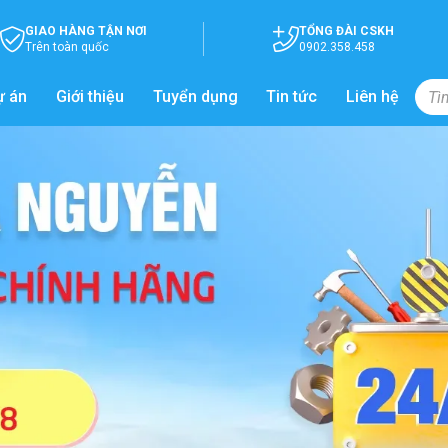
GIAO HÀNG TẬN NƠI
TỔNG ĐÀI CSKH
Trên toàn quốc
0902.358.458
ự án
Giới thiệu
Tuyển dụng
Tin tức
Liên hệ