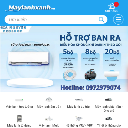
GIỎ HÀNG
Máy lạnh treo tường
Máy lạnh âm trần
Máy lạnh áp trần
Máy lạnh giấu trần -
Ống gió
Máy lạnh tủ đứng
Máy lạnh Multi
Hệ thống VRV - VRF
Thiết bị thông gió