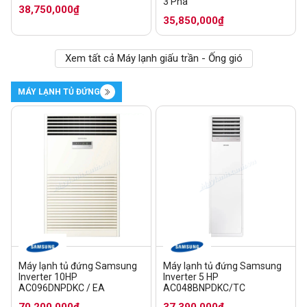
3 Pha
38,750,000₫
35,850,000₫
Xem tất cả Máy lạnh giấu trần - Ống gió
MÁY LẠNH TỦ ĐỨNG
Máy lạnh tủ đứng Samsung
Máy lạnh tủ đứng Samsung
Inverter 10HP
Inverter 5 HP
AC096DNPDKC / EA
AC048BNPDKC/TC
70,200,000₫
37,390,000₫