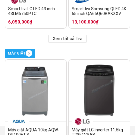
Smart tivi LG LED 43 inch
Smart tivi Samsung QLED 4K
43LM5750PTC
65 inch QA65Q60BAKXXV
6,050,000₫
13,100,000₫
Xem tất cả Tivi
MÁY GIẶT
Máy giặt AQUA 10kg AQW-
Máy giặt LG Inverter 11.5kg
DR100ET.S
T2351VSAB