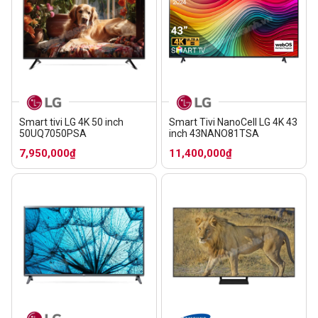
Smart tivi LG 4K 50 inch
Smart Tivi NanoCell LG 4K 43
50UQ7050PSA
inch 43NANO81TSA
7,950,000₫
11,400,000₫