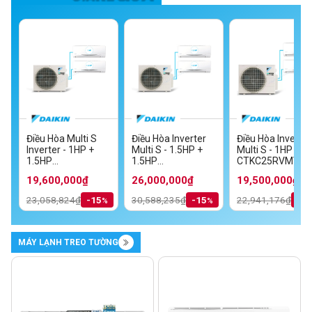
Điều Hòa Multi S
Điều Hòa Inverter
Điều Hòa Inverter
Inverter - 1HP +
Multi S - 1.5HP +
Multi S - 1HP + 1
MV
1.5HP
1.5HP
CTKC25RVMV+C
TKC35RVMV/MKC70SVMV
CTKC25RVMV+CTKC35RVMV/MKC50RVMV
CTKC35RVMV+CTKC35RVMV/MKC70S
19,600,000₫
26,000,000₫
19,500,000₫
23,058,824₫
-15
30,588,235₫
-15
22,941,176₫
-1
MÁY LẠNH TREO TƯỜNG