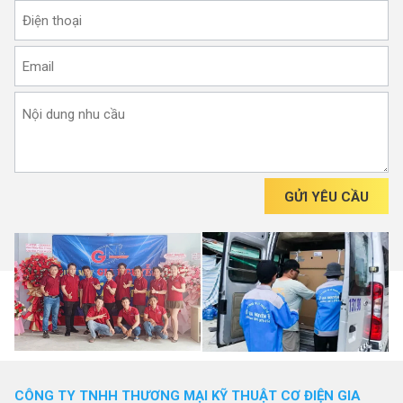
GỬI YÊU CẦU
CÔNG TY TNHH THƯƠNG MẠI KỸ THUẬT CƠ ĐIỆN GIA