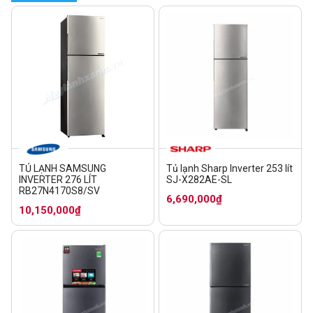
TỦ LẠNH SAMSUNG
Tủ lạnh Sharp Inverter 253 lít
INVERTER 276 LÍT
SJ-X282AE-SL
RB27N4170S8/SV
6,690,000₫
10,150,000₫