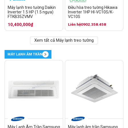
Máy lạnh treo tường Daikin
Điều hòa treo tường Hikawa
Inverter 1.5 HP (1.5 ngựa)
Inverter 1HP HI-VC10S/K-
FTKB35ZVMV
VC10S
10,400,000₫
Liên hệ
0902.358.458
Xem tất cả Máy lạnh treo tường
MÁY LẠNH ÂM TRẦN
Máy Lạnh Âm Trần Samsung
Máy lạnh âm trần Samsung