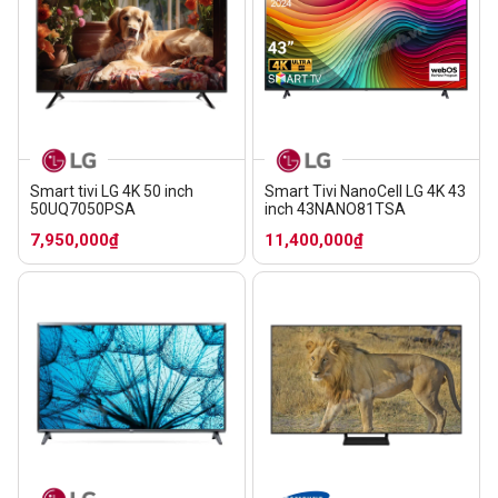
Smart tivi LG 4K 50 inch
Smart Tivi NanoCell LG 4K 43
50UQ7050PSA
inch 43NANO81TSA
7,950,000₫
11,400,000₫