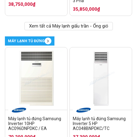
3 Pha
38,750,000₫
35,850,000₫
Xem tất cả Máy lạnh giấu trần - Ống gió
MÁY LẠNH TỦ ĐỨNG
Máy lạnh tủ đứng Samsung
Máy lạnh tủ đứng Samsung
Inverter 10HP
Inverter 5 HP
AC096DNPDKC / EA
AC048BNPDKC/TC
70,200,000₫
37,390,000₫