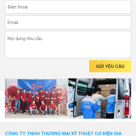
GỬI YÊU CẦU
CÔNG TY TNHH THƯƠNG MẠI KỸ THUẬT CƠ ĐIỆN GIA