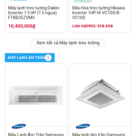
Máy lạnh treo tường Daikin
Điều hòa treo tường Hikawa
Inverter 1.5 HP (1.5 ngựa)
Inverter 1HP HI-VC10S/K-
FTKB35ZVMV
VC10S
10,400,000₫
Liên hệ
0902.358.458
Xem tất cả Máy lạnh treo tường
MÁY LẠNH ÂM TRẦN
Máy Lạnh Âm Trần Samsung
Máy lạnh âm trần Samsung