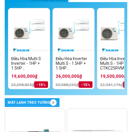
Điều Hòa Multi S
Điều Hòa Inverter
Điều Hòa Inverter
Inverter - 1HP +
Multi S - 1.5HP +
Multi S - 1HP + 1
MV
1.5HP
1.5HP
CTKC25RVMV+C
TKC35RVMV/MKC70SVMV
CTKC25RVMV+CTKC35RVMV/MKC50RVMV
CTKC35RVMV+CTKC35RVMV/MKC70S
19,600,000₫
26,000,000₫
19,500,000₫
23,058,824₫
-15
30,588,235₫
-15
22,941,176₫
-1
MÁY LẠNH TREO TƯỜNG