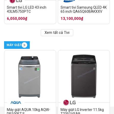
Smart tivi LG LED 43 inch
Smart tivi Samsung QLED 4K
43LM5750PTC
65 inch QA65Q60BAKXXV
6,050,000₫
13,100,000₫
Xem tất cả Tivi
MÁY GIẶT
Máy giặt AQUA 10kg AQW-
Máy giặt LG Inverter 11.5kg
DR100ET.S
T2351VSAB