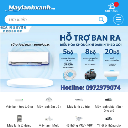
GIỎ HÀNG
Máy lạnh treo tường
Máy lạnh âm trần
Máy lạnh áp trần
Máy lạnh giấu trần -
Ống gió
Máy lạnh tủ đứng
Máy lạnh Multi
Hệ thống VRV - VRF
Thiết bị thông gió