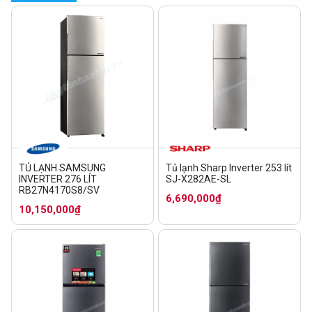
TỦ LẠNH SAMSUNG
Tủ lạnh Sharp Inverter 253 lít
INVERTER 276 LÍT
SJ-X282AE-SL
RB27N4170S8/SV
6,690,000₫
10,150,000₫