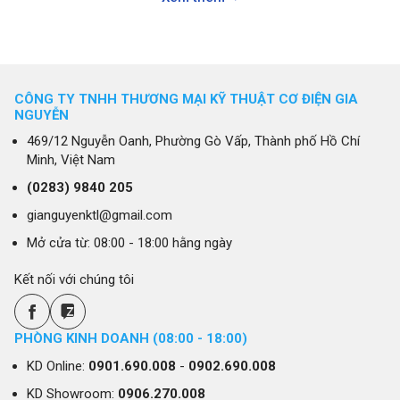
giống như các dòng máy lạnh treo tường hay âm trần thông
thường,
máy lạnh giấu trần - ống gió
sử dụng các ống dẫn để
phân phối không khí tới nhiều vị trí khác nhau trong cùng một
không gian, giúp làm mát hiệu quả và đồng đều.
Điểm nổi bật của
máy lạnh giấu trần - ống gió
chính là thiết kế
ẩn, tạo nên vẻ ngoài tinh tế, giữ gìn thẩm mỹ cho các công trình
CÔNG TY TNHH THƯƠNG MẠI KỸ THUẬT CƠ ĐIỆN GIA
NGUYỄN
kiến trúc cao cấp, văn phòng, khách sạn, nhà hàng và các căn
hộ sang trọng. Đồng thời, loại máy lạnh này còn mang đến khả
469/12 Nguyễn Oanh, Phường Gò Vấp, Thành phố Hồ Chí
năng làm mát mạnh mẽ, phù hợp với không gian lớn mà không
Minh, Việt Nam
ảnh hưởng đến diện mạo của căn phòng.
(0283)
9840 205
gianguyenktl@gmail.com
Mở cửa từ: 08:00 - 18:00 hằng ngày
Kết nối với chúng tôi
PHÒNG KINH DOANH (08:00 - 18:00)
KD Online:
0901.690.008
-
0902.690.008
KD Showroom:
0906.270.008