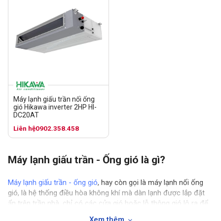
Máy lạnh giấu trần nối ống
gió Hikawa inverter 2HP HI-
DC20AT
Liên hệ
0902.358.458
Máy lạnh giấu trần - Ống gió là gì?
Máy lạnh giấu trần - ống gió
, hay còn gọi là máy lạnh nối ống
gió, là hệ thống điều hòa không khí mà dàn lạnh được lắp đặt
ẩn trên trần nhà, chỉ có các cửa gió hoặc lỗ thông gió lộ ra để
phân phối không khí mát hoặc ấm trong không gian. Không
Xem thêm