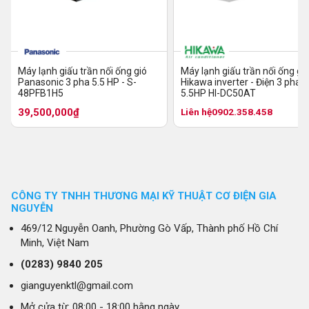
Máy lạnh giấu trần nối ống gió
Máy lạnh giấu trần nối ống gi
Panasonic 3 pha 5.5 HP - S-
Hikawa inverter - Điện 3 pha
48PFB1H5
5.5HP HI-DC50AT
39,500,000₫
Liên hệ
0902.358.458
CÔNG TY TNHH THƯƠNG MẠI KỸ THUẬT CƠ ĐIỆN GIA
NGUYỄN
469/12 Nguyễn Oanh, Phường Gò Vấp, Thành phố Hồ Chí
Minh, Việt Nam
(0283)
9840 205
gianguyenktl@gmail.com
Mở cửa từ: 08:00 - 18:00 hằng ngày