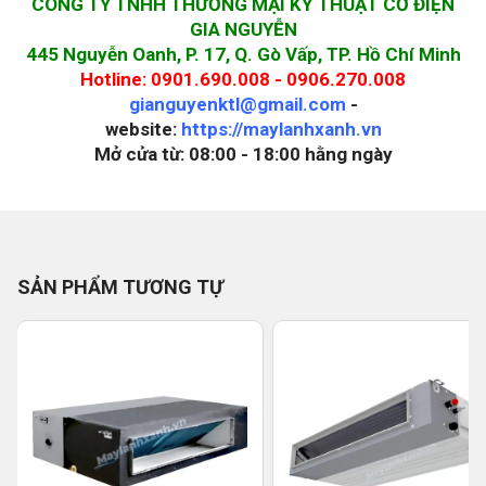
CÔNG TY TNHH THƯƠNG MẠI KỸ THUẬT CƠ ĐIỆN
GIA NGUYỄN
445 Nguyễn Oanh, P. 17, Q. Gò Vấp, TP. Hồ Chí Minh
Hotline: 0901.690.008 - 0906.270.008
gianguyenktl@gmail.com
-
website:
https://maylanhxanh.vn
Mở cửa từ: 08:00 - 18:00 hằng ngày
SẢN PHẨM TƯƠNG TỰ