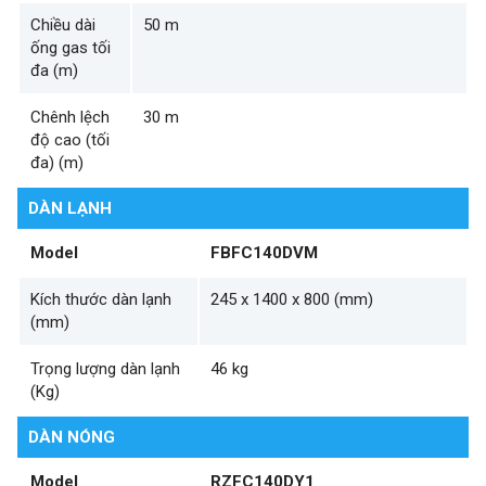
Chiều dài
50 m
ống gas tối
đa (m)
Chênh lệch
30 m
độ cao (tối
đa) (m)
DÀN LẠNH
Model
FBFC140DVM
Kích thước dàn lạnh
245 x 1400 x 800 (mm)
(mm)
Trọng lượng dàn lạnh
46 kg
(Kg)
DÀN NÓNG
Model
RZFC140DY1