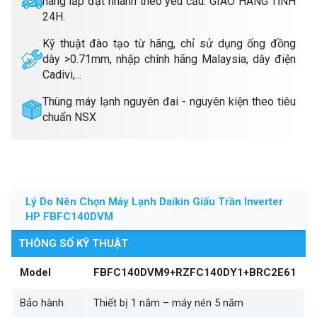
hàng lắp đặt nhanh theo yêu cầu. GIAO HÀNG TỈNH
24H.
Kỹ thuật đào tạo từ hãng, chỉ sử dụng ống đồng
dày >0.71mm, nhập chính hãng Malaysia, dây điện
Cadivi,...
Thùng máy lạnh nguyên đai - nguyên kiện theo tiêu
chuẩn NSX
Lý Do Nên Chọn Máy Lạnh Daikin Giấu Trần Inverter
HP FBFC140DVM
THÔNG SỐ KỸ THUẬT
Model
FBFC140DVM9
+
RZFC140DY1+BRC2E61
Bảo hành
Thiết bị 1 năm – máy nén 5 năm