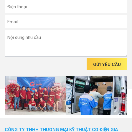
GỬI YÊU CẦU
CÔNG TY TNHH THƯƠNG MẠI KỸ THUẬT CƠ ĐIỆN GIA