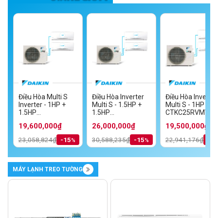
Điều Hòa Multi S
Điều Hòa Inverter
Điều Hòa Inverter
Inverter - 1HP +
Multi S - 1.5HP +
Multi S - 1HP + 1
MV
1.5HP
1.5HP
CTKC25RVMV+C
TKC35RVMV/MKC70SVMV
CTKC25RVMV+CTKC35RVMV/MKC50RVMV
CTKC35RVMV+CTKC35RVMV/MKC70S
19,600,000₫
26,000,000₫
19,500,000₫
23,058,824₫
-15
30,588,235₫
-15
22,941,176₫
-1
MÁY LẠNH TREO TƯỜNG