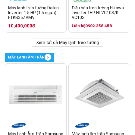
Máy lạnh treo tường Daikin
Điều hòa treo tường Hikawa
Inverter 1.5 HP (1.5 ngựa)
Inverter 1HP HI-VC10S/K-
FTKB35ZVMV
VC10S
10,400,000₫
Liên hệ
0902.358.458
Xem tất cả Máy lạnh treo tường
MÁY LẠNH ÂM TRẦN
Máy Lạnh Âm Trần Samsung
Máy lạnh âm trần Samsung