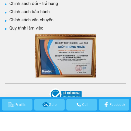
Chính sách đổi - trả hàng
Chính sách bảo hành
Chính sách vận chuyển
Quy trình làm việc
CÔNG TY TNHH THƯƠNG MẠI KỸ THUẬT CƠ ĐIỆN GIA NGUYỄN
Profile
Zalo
Call
Facebook
GPKD số: 0314301569 - Cấp ngày 21/03/2017 bởi Sở Kế hoạch và Đầu Tư
TP.HCM.