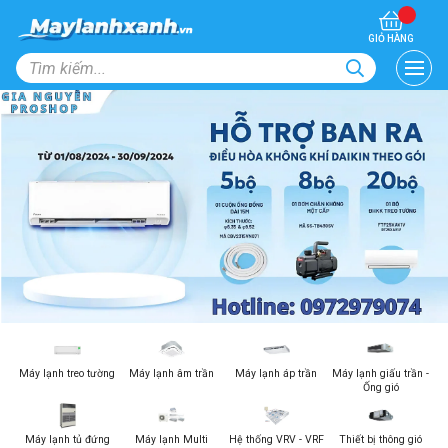
GIỎ HÀNG
Máy lạnh treo tường
Máy lạnh âm trần
Máy lạnh áp trần
Máy lạnh giấu trần -
Ống gió
Máy lạnh tủ đứng
Máy lạnh Multi
Hệ thống VRV - VRF
Thiết bị thông gió