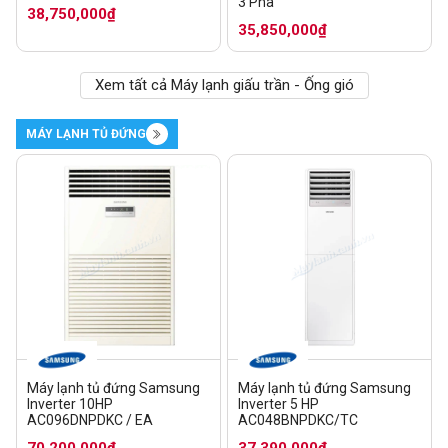
3 Pha
38,750,000₫
35,850,000₫
Xem tất cả Máy lạnh giấu trần - Ống gió
MÁY LẠNH TỦ ĐỨNG
Máy lạnh tủ đứng Samsung
Máy lạnh tủ đứng Samsung
Inverter 10HP
Inverter 5 HP
AC096DNPDKC / EA
AC048BNPDKC/TC
70,200,000₫
37,390,000₫