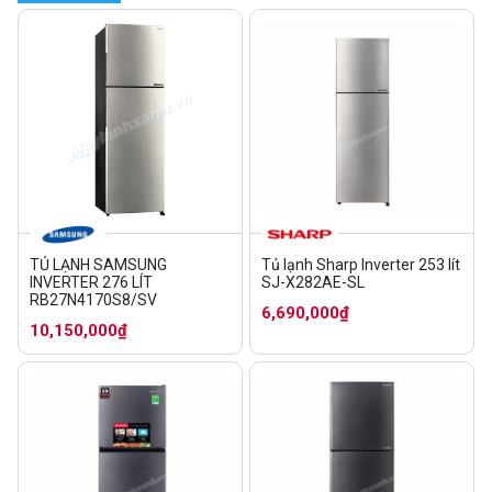
TỦ LẠNH SAMSUNG
Tủ lạnh Sharp Inverter 253 lít
INVERTER 276 LÍT
SJ-X282AE-SL
RB27N4170S8/SV
6,690,000₫
10,150,000₫