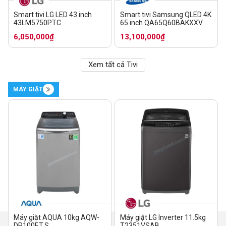
Smart tivi LG LED 43 inch
Smart tivi Samsung QLED 4K
43LM5750PTC
65 inch QA65Q60BAKXXV
6,050,000₫
13,100,000₫
Xem tất cả Tivi
MÁY GIẶT
Máy giặt AQUA 10kg AQW-
Máy giặt LG Inverter 11.5kg
DR100ET.S
T2351VSAB