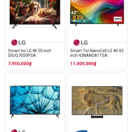
Smart tivi LG 4K 50 inch
Smart Tivi NanoCell LG 4K 43
50UQ7050PSA
inch 43NANO81TSA
7,950,000₫
11,400,000₫