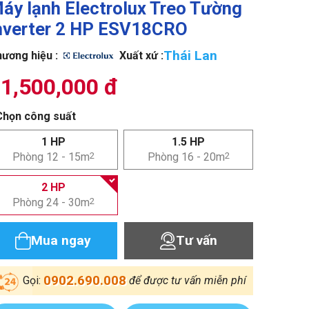
áy lạnh Electrolux Treo Tường
nverter 2 HP ESV18CRO
Thái Lan
ương hiệu :
Xuất xứ :
1,500,000 đ
Chọn công suất
1 HP
1.5 HP
Phòng 12 - 15m
2
Phòng 16 - 20m
2
2 HP
Phòng 24 - 30m
2
Mua ngay
Tư vấn
0902.690.008
Gọi:
để được tư vấn miễn phí