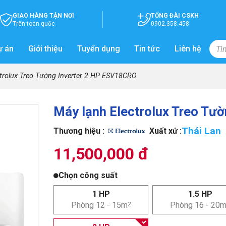
GIAO HÀNG TẬN NƠI
TỔNG ĐÀI CSKH
Trên toàn quốc
0902.358.458
ự án
Giới thiệu
Tuyển dụng
Tin tức
Liên hệ
trolux Treo Tường Inverter 2 HP ESV18CRO
Máy lạnh Electrolux Treo Tư
Thái Lan
Thương hiệu :
Xuất xứ :
11,500,000 đ
Chọn công suất
1 HP
1.5 HP
Phòng 12 - 15m
2
Phòng 16 - 20