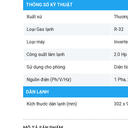
THÔNG SỐ KỸ THUẬT
Xuất xứ
Thương 
Loại Gas lạnh
R-32
Loại máy
Inverte
Công suất làm lạnh
2.0 Hp
Sử dụng cho phòng
Diện tí
Nguồn điện (Ph/V/Hz)
1 Pha,
DÀN LẠNH
Kích thước dàn lạnh (mm)
302 x 
MÔ TẢ SẢN PHẨM