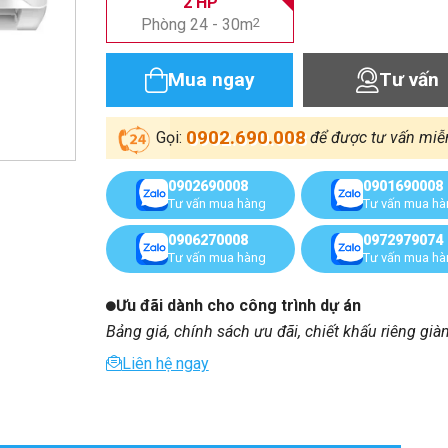
2 HP
Phòng 24 - 30m
2
Mua ngay
Tư vấn
0902.690.008
Gọi:
để được tư vấn miễ
0902690008
0901690008
Tư vấn mua hàng
Tư vấn mua h
0906270008
0972979074
Tư vấn mua hàng
Tư vấn mua h
Ưu đãi dành cho công trình dự án
Bảng giá, chính sách ưu đãi, chiết khấu riêng già
Liên hệ ngay