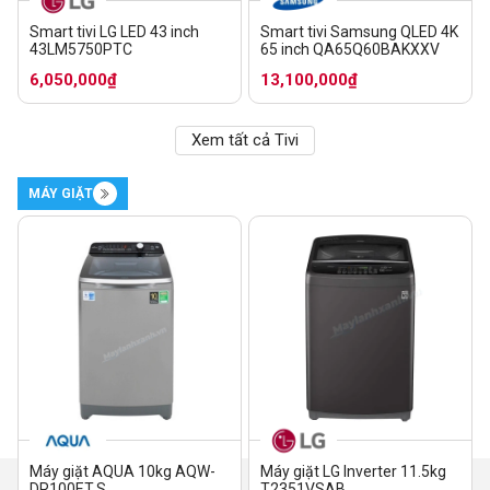
Smart tivi LG LED 43 inch
Smart tivi Samsung QLED 4K
43LM5750PTC
65 inch QA65Q60BAKXXV
6,050,000₫
13,100,000₫
Xem tất cả Tivi
MÁY GIẶT
Máy giặt AQUA 10kg AQW-
Máy giặt LG Inverter 11.5kg
DR100ET.S
T2351VSAB