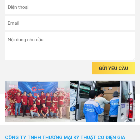
GỬI YÊU CẦU
CÔNG TY TNHH THƯƠNG MẠI KỸ THUẬT CƠ ĐIỆN GIA