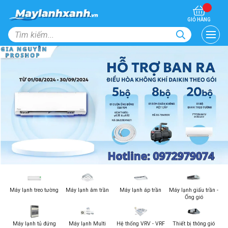
GIỎ HÀNG
Máy lạnh treo tường
Máy lạnh âm trần
Máy lạnh áp trần
Máy lạnh giấu trần -
Ống gió
Máy lạnh tủ đứng
Máy lạnh Multi
Hệ thống VRV - VRF
Thiết bị thông gió