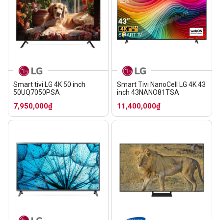
Smart tivi LG 4K 50 inch
Smart Tivi NanoCell LG 4K 43
50UQ7050PSA
inch 43NANO81TSA
7,950,000₫
11,400,000₫