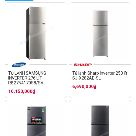
TỦ LẠNH SAMSUNG
Tủ lạnh Sharp Inverter 253 lít
INVERTER 276 LÍT
SJ-X282AE-SL
RB27N4170S8/SV
6,690,000₫
10,150,000₫