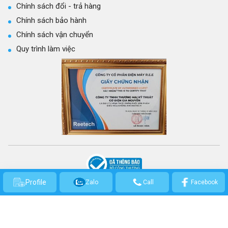
Chính sách đổi - trả hàng
Chính sách bảo hành
Chính sách vận chuyển
Quy trình làm việc
CÔNG TY TNHH THƯƠNG MẠI KỸ THUẬT CƠ ĐIỆN GIA NGUYỄN
Profile
Zalo
Call
Facebook
GPKD số: 0314301569 - Cấp ngày 21/03/2017 bởi Sở Kế hoạch và Đầu Tư
TP.HCM.