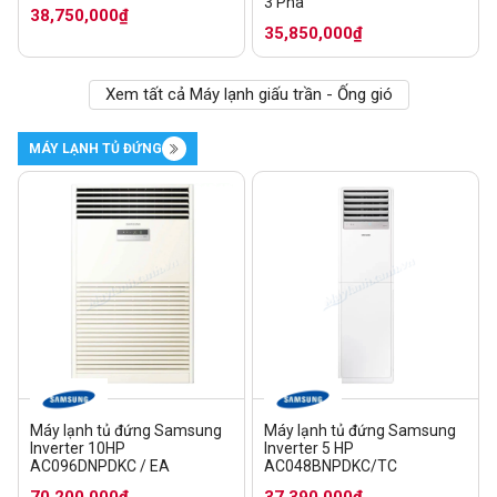
3 Pha
38,750,000₫
35,850,000₫
Xem tất cả Máy lạnh giấu trần - Ống gió
MÁY LẠNH TỦ ĐỨNG
Máy lạnh tủ đứng Samsung
Máy lạnh tủ đứng Samsung
Inverter 10HP
Inverter 5 HP
AC096DNPDKC / EA
AC048BNPDKC/TC
70,200,000₫
37,390,000₫