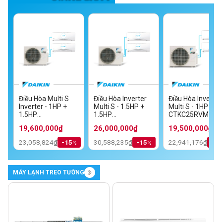
Điều Hòa Multi S
Điều Hòa Inverter
Điều Hòa Inverter
Inverter - 1HP +
Multi S - 1.5HP +
Multi S - 1HP + 1
MV
1.5HP
1.5HP
CTKC25RVMV+C
TKC35RVMV/MKC70SVMV
CTKC25RVMV+CTKC35RVMV/MKC50RVMV
CTKC35RVMV+CTKC35RVMV/MKC70S
19,600,000₫
26,000,000₫
19,500,000₫
23,058,824₫
-15
30,588,235₫
-15
22,941,176₫
-1
MÁY LẠNH TREO TƯỜNG