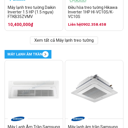
Máy lạnh treo tường Daikin
Điều hòa treo tường Hikawa
Inverter 1.5 HP (1.5 ngựa)
Inverter 1HP HI-VC10S/K-
FTKB35ZVMV
VC10S
10,400,000₫
Liên hệ
0902.358.458
Xem tất cả Máy lạnh treo tường
MÁY LẠNH ÂM TRẦN
Máy Lạnh Âm Trần Samsung
Máy lạnh âm trần Samsung