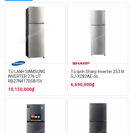
TỦ LẠNH SAMSUNG
Tủ lạnh Sharp Inverter 253 lít
INVERTER 276 LÍT
SJ-X282AE-SL
RB27N4170S8/SV
6,690,000₫
10,150,000₫