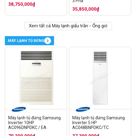
3 Pha
38,750,000₫
35,850,000₫
Xem tất cả Máy lạnh giấu trần - Ống gió
MÁY LẠNH TỦ ĐỨNG
Máy lạnh tủ đứng Samsung
Máy lạnh tủ đứng Samsung
Inverter 10HP
Inverter 5 HP
AC096DNPDKC / EA
AC048BNPDKC/TC
70,200,000₫
37,390,000₫