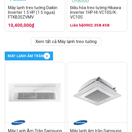
Máy lạnh treo tường Daikin
Điều hòa treo tường Hikawa
Inverter 1.5 HP (1.5 ngựa)
Inverter 1HP HI-VC10S/K-
FTKB35ZVMV
VC10S
10,400,000₫
Liên hệ
0902.358.458
Xem tất cả Máy lạnh treo tường
MÁY LẠNH ÂM TRẦN
Máy Lạnh Âm Trần Samsung
Máy lạnh âm trần Samsung