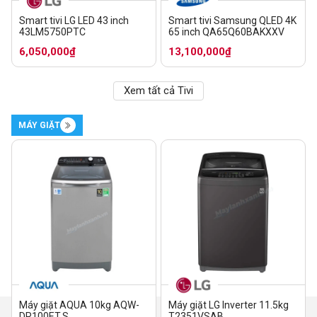
Smart tivi LG LED 43 inch
Smart tivi Samsung QLED 4K
43LM5750PTC
65 inch QA65Q60BAKXXV
6,050,000₫
13,100,000₫
Xem tất cả Tivi
MÁY GIẶT
Máy giặt AQUA 10kg AQW-
Máy giặt LG Inverter 11.5kg
DR100ET.S
T2351VSAB