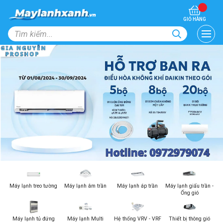
GIỎ HÀNG
Máy lạnh treo tường
Máy lạnh âm trần
Máy lạnh áp trần
Máy lạnh giấu trần -
Ống gió
Máy lạnh tủ đứng
Máy lạnh Multi
Hệ thống VRV - VRF
Thiết bị thông gió