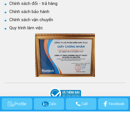
Chính sách đổi - trả hàng
Chính sách bảo hành
Chính sách vận chuyển
Quy trình làm việc
CÔNG TY TNHH THƯƠNG MẠI KỸ THUẬT CƠ ĐIỆN GIA NGUYỄN
Profile
Zalo
Call
Facebook
GPKD số: 0314301569 - Cấp ngày 21/03/2017 bởi Sở Kế hoạch và Đầu Tư
TP.HCM.