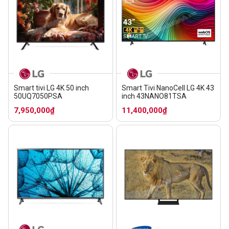
Smart tivi LG 4K 50 inch
Smart Tivi NanoCell LG 4K 43
50UQ7050PSA
inch 43NANO81TSA
7,950,000₫
11,400,000₫