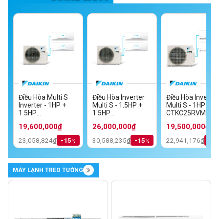
Điều Hòa Multi S
Điều Hòa Inverter
Điều Hòa Inverter
Inverter - 1HP +
Multi S - 1.5HP +
Multi S - 1HP + 1
MV
1.5HP
1.5HP
CTKC25RVMV+C
TKC35RVMV/MKC70SVMV
CTKC25RVMV+CTKC35RVMV/MKC50RVMV
CTKC35RVMV+CTKC35RVMV/MKC70S
19,600,000₫
26,000,000₫
19,500,000₫
23,058,824₫
-15
30,588,235₫
-15
22,941,176₫
-1
MÁY LẠNH TREO TƯỜNG