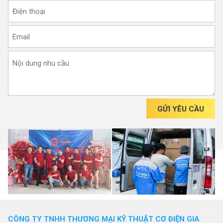
GỬI YÊU CẦU
CÔNG TY TNHH THƯƠNG MẠI KỸ THUẬT CƠ ĐIỆN GIA