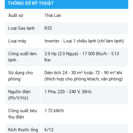
THÔNG SỐ KỸ THUẬT
Xuất xứ
Thái Lan
Loại Gas lạnh
R32
Loại máy
Inverter - Loại 1 chiều lạnh (chỉ làm lạnh)
Công suất làm
2.0 Hp (2.0 Ngựa) - 17.500 Btu/h - 5.13
lạnh
Kw
Sử dụng cho
Diện tích 24 - 30 m² hoặc 72 - 90 m³ khí
phòng
(thích hợp cho phòng khách, văn phòng)
Nguồn điện
1 Pha, 220 - 240 V, 50Hz
(Ph/V/Hz)
Công suất tiêu
1.72 kW/h
thụ điện
Kích thước ống
6/12