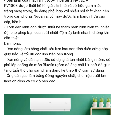
- Dàn lạnh của máy lạnh AQUA Inverter 2 HP AQA-
RV18QE được thiết kế tối giản, tinh tế và sở hữu gam màu
trắng sang trọng, dễ dàng phối hợp với nhiều nội thất khác bên
trong căn phòng. Ngoài ra, vỏ máy được làm bằng nhựa cao
cấp, bền bỉ.
- Trên dàn lạnh còn được thiết kế thêm màn hình hiển thị nhiệt
độ, cho phép bạn quan sát nhiệt độ máy lạnh nhanh chóng khi
cần thiết.
Dàn nóng:
- Dàn nóng làm bằng chất liệu kim loại sơn tĩnh điện cứng cáp,
giúp bảo vệ tối ưu các linh kiện bên trong.
- Dàn nóng và dàn lạnh đều sử dụng lá tản nhiệt bằng nhôm, có
phủ lớp chống ăn mòn Bluefin (gồm cả ống chữ U), nhờ đó giúp
tăng tuổi thọ cho sản phẩm đáng kể theo thời gian sử dụng.
- Ống dẫn gas làm bằng đồng nguyên chất, cho hiệu suất làm
lạnh ổn định và có độ bền cao.