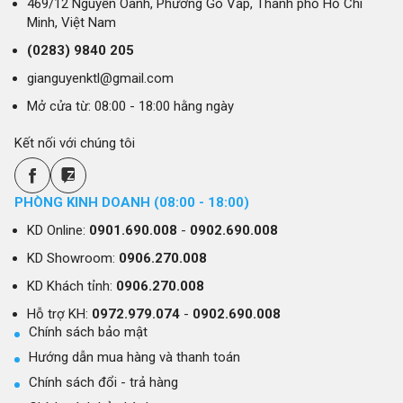
469/12 Nguyễn Oanh, Phường Gò Vấp, Thành phố Hồ Chí
Minh, Việt Nam
(0283)
9840 205
gianguyenktl@gmail.com
Mở cửa từ: 08:00 - 18:00 hằng ngày
Kết nối với chúng tôi
PHÒNG KINH DOANH (08:00 - 18:00)
KD Online:
0901.690.008
-
0902.690.008
KD Showroom:
0906.270.008
KD Khách tỉnh:
0906.270.008
Hỗ trợ KH:
0972.979.074
-
0902.690.008
Chính sách bảo mật
Hướng dẫn mua hàng và thanh toán
Chính sách đổi - trả hàng