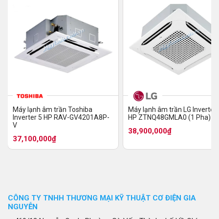
Máy lạnh âm trần Toshiba
Máy lạnh âm trần LG Inverter 
Inverter 5 HP RAV-GV4201A8P-
HP ZTNQ48GMLA0 (1 Pha)
V
38,900,000₫
37,100,000₫
CÔNG TY TNHH THƯƠNG MẠI KỸ THUẬT CƠ ĐIỆN GIA
NGUYỄN