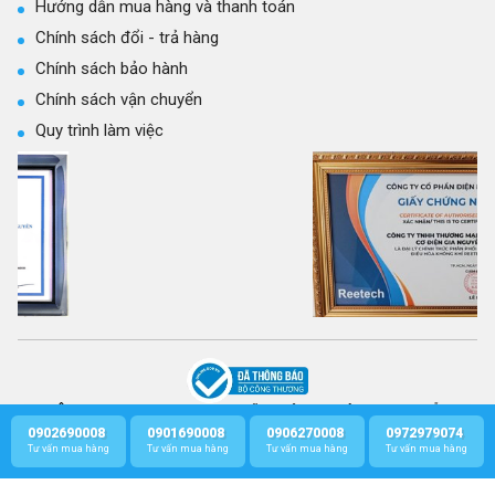
Hướng dẫn mua hàng và thanh toán
Chính sách đổi - trả hàng
Chính sách bảo hành
Chính sách vận chuyển
Quy trình làm việc
CÔNG TY TNHH THƯƠNG MẠI KỸ THUẬT CƠ ĐIỆN GIA NGUYỄN
GPKD số: 0314301569 - Cấp ngày 21/03/2017 bởi Sở Kế hoạch và Đầu Tư
0902690008
0901690008
0906270008
0972979074
Profile
Zalo
Call
Facebook
TP.HCM.
Tư vấn mua hàng
Tư vấn mua hàng
Tư vấn mua hàng
Tư vấn mua hàng