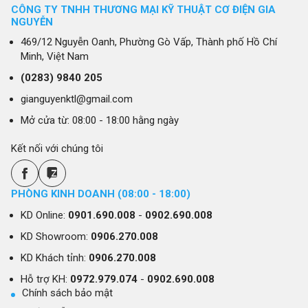
CÔNG TY TNHH THƯƠNG MẠI KỸ THUẬT CƠ ĐIỆN GIA
NGUYỄN
469/12 Nguyễn Oanh, Phường Gò Vấp, Thành phố Hồ Chí
Minh, Việt Nam
(0283)
9840 205
gianguyenktl@gmail.com
Mở cửa từ: 08:00 - 18:00 hằng ngày
Kết nối với chúng tôi
PHÒNG KINH DOANH (08:00 - 18:00)
KD Online:
0901.690.008
-
0902.690.008
KD Showroom:
0906.270.008
KD Khách tỉnh:
0906.270.008
Hỗ trợ KH:
0972.979.074
-
0902.690.008
Chính sách bảo mật