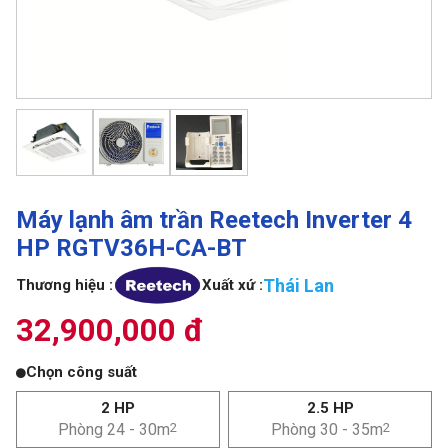
Máy lạnh âm trần Reetech Inverter 4
HP RGTV36H-CA-BT
Thái Lan
Thương hiệu :
Xuất xứ :
32,900,000 đ
Chọn công suất
2 HP
2.5 HP
Phòng 24 - 30m
2
Phòng 30 - 35m
2