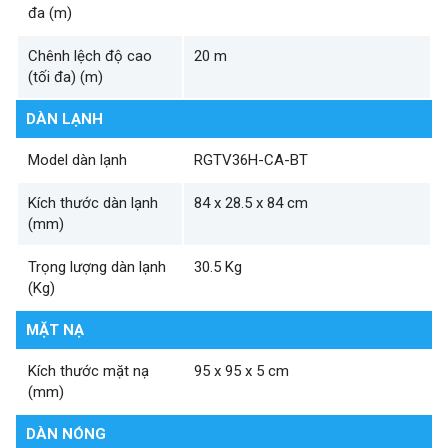
đa (m)
Chênh lệch độ cao
20 m
(tối đa) (m)
DÀN LẠNH
Model dàn lạnh
RGTV36H-CA-BT
Kích thước dàn lạnh
84 x 28.5 x 84 cm
(mm)
Trọng lượng dàn lạnh
30.5 Kg
(Kg)
MẶT NẠ
Kích thước mặt nạ
95 x 95 x 5 cm
(mm)
DÀN NÓNG