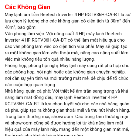
Các Không Gian
Máy lạnh âm trần Reetech Inverter 4 HP RGTV36H-CA-BT là sự
lựa chọn lý tưởng cho các không gian có diện tích từ 30m² đến
40m², bao gồm:
Văn phòng làm việc: Với công suất 4 HP, máy lạnh Reetech
Inverter 4 HP RGTV36H-CA-BT có thể làm mát hiệu quả cho
các văn phòng làm việc có diện tích vừa phải. Máy sẽ giúp tạo
ra một không gian làm việc thoải mái, nâng cao năng suất làm
việc mà không tiêu tốn quá nhiều năng lượng.
Phòng họp, phòng hội nghị: Máy lạnh này cũng rất phù hợp cho
các phòng họp, hội nghị hoặc các không gian chuyên nghiệp,
nơi cần sự yên tĩnh và môi trường mát mẻ, dễ chịu để tổ chức
các cuộc họp quan trọng.
Nhà hàng, quán cà phê: Với thiết kế âm trần sang trọng và khả
năng làm mát đồng đều, máy lạnh Reetech Inverter 4 HP
RGTV36H-CA-BT là lựa chọn tuyệt vời cho các nhà hàng, quán
cà phê, giúp tạo ra không gian thoải mái và thu hút khách hàng.
Trung tâm thương mại, showroom: Các trung tâm thương mại
và showroom cũng sẽ được hưởng lợi từ khả năng làm mát
hiệu quả của máy lạnh này, mang đến một không gian mát mẻ,
thoải mái cho khách hàng khi mua sắm.