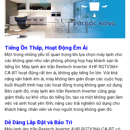
Tiếng Ồn Thấp, Hoạt Động Êm Ái
Một trong những yếu tố quan trọng khi lựa chọn máy lạnh cho
các không gian như văn phòng, phòng họp hay khách sạn là
tiếng ồn. Máy lạnh âm trần Reetech Inverter 4 HP RGTV36H-
CA-BT hoạt động rất êm ái, không gây tiếng ồn lớn. Với khả
năng vận hành êm ái, máy không làm gián đoạn các cuộc họp,
buổi thuyết trình hay các hoạt động trong không gian sử dụng.
Bên cạnh đó, máy lạnh âm trần Reetech Inverter cũng giúp
giảm thiểu sự khó chịu do tiếng ồn, tạo ra một không gian làm
việc và sinh hoạt yên tĩnh, nâng cao trải nghiệm sử dụng cho
khách hàng, nhân viên và mọi người trong không gian đó.
Dễ Dàng Lắp Đặt và Bảo Trì
Máy lạnh âm trần Reetech Inverter 4 HP RGTV36H-CA-BT có