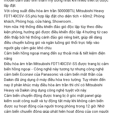
model đảm bảo tính thẩm mỹ đồng nhất khi nhiều thiết bị được
lắp đặt.
Với công suất điều hòa âm trần 50000BTU, Mitsubishi Heavy
FDT140CSV-S5 phù hợp lắp đặt cho diện tích < 60m2: Phòng
khách, Phòng họp, cửa hàng, Showroom...
Hơn nữa: Hệ thống điều khiển đảo gió độc lập tùy theo điều
kiện phòng, hướng gió được điều khiển độc lập 4 hướng từ cao
đến thấp bởi hệ thống cánh đảo gió riêng biêt, giúp dễ dàng
điều chuyển luồng gió và ngăn luồng gió thổi trực tiếp vào
người gây cảm giác khó chịu.
Cảm biến hồng ngoại mang đến sự thoải mái & tiết kiệm điện
năng
Điều hòa âm trần Mitsubishi FDT140CSV-S5 được trang bị cảm
biến hồng ngoại - Công nghệ này tương tự nhưng công nghệ
cảm biến Econavi của Panasonic và cảm biến mắt thần của
Daikin đã ứng dụng ở máy điều hòa treo tường. Tuy nhiên đến
nay ở phân khúc máy điều hòa âm trần thì chỉ có Mitsubishi
Heavy và Daikin ứng dụng công nghệ tuyệt vời này.
Cảm biến chuyển động được trang bị ở góc mặt panel giúp
kiểm soát công suất và tự động tắt máy khi không cảm biến
được sự hoạt động của người trong phòng trong 12 giờ. Nhờ
cảm biến chuyển động giúp phát hiện hoạt động của con người