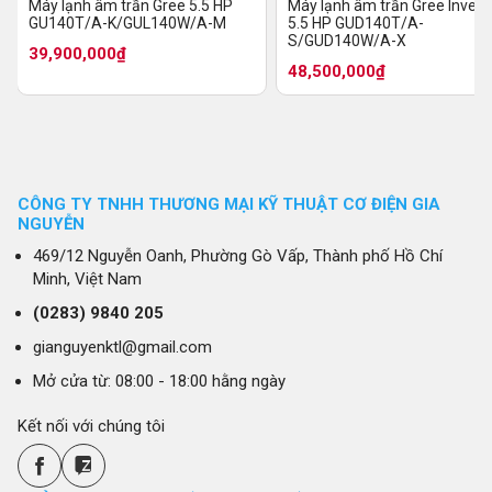
Máy lạnh âm trần Gree 5.5 HP
Máy lạnh âm trần Gree Invert
GU140T/A-K/GUL140W/A-M
5.5 HP GUD140T/A-
S/GUD140W/A-X
39,900,000₫
48,500,000₫
CÔNG TY TNHH THƯƠNG MẠI KỸ THUẬT CƠ ĐIỆN GIA
NGUYỄN
469/12 Nguyễn Oanh, Phường Gò Vấp, Thành phố Hồ Chí
Minh, Việt Nam
(0283)
9840 205
gianguyenktl@gmail.com
Mở cửa từ: 08:00 - 18:00 hằng ngày
Kết nối với chúng tôi