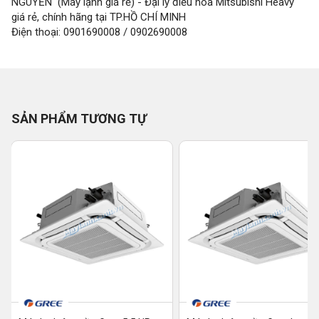
NGUYỄN (Máy lạnh giá rẻ) - Đại lý điều hòa Mitsubishi Heavy
giá rẻ, chính hãng tại TP.HỒ CHÍ MINH
Điện thoại: 0901690008 / 0902690008
SẢN PHẨM TƯƠNG TỰ