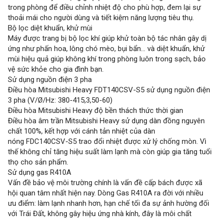
trong phòng để điều chỉnh nhiệt độ cho phù hợp, đem lại sự
thoải mái cho người dùng và tiết kiệm năng lượng tiêu thụ.
Bộ lọc diệt khuẩn, khử mùi
Máy được trang bị bộ lọc khí giúp khử toàn bộ tác nhân gây dị
ứng như phấn hoa, lông chó mèo, bụi bẩn… và diệt khuẩn, khử
mùi hiệu quả giúp không khí trong phòng luôn trong sạch, bảo
vệ sức khỏe cho gia đình bạn.
Sử dụng nguồn điện 3 pha
Điều hòa Mitsubishi Heavy FDT140CSV-S5 sử dụng nguồn điện
3 pha (V/Ø/Hz: 380-415,3,50-60)
Điều hòa Mitsubishi Heavy độ bền thách thức thời gian
Điều hòa âm trần Mitsubishi Heavy sử dụng dàn đồng nguyên
chất 100%, kết hợp với cánh tản nhiệt của dàn
nóng FDC140CSV-S5 trao đổi nhiệt được xử lý chống mòn. Vì
thế không chỉ tăng hiệu suất làm lạnh mà còn giúp gia tăng tuổi
thọ cho sản phẩm.
Sử dụng gas R410A
Vấn đề bảo vệ môi trường chính là vấn đề cấp bách được xã
hội quan tâm nhất hiện nay. Dòng Gas R410A ra đời với nhiều
ưu điểm: làm lạnh nhanh hơn, hạn chế tối đa sự ảnh hường đối
với Trái Đất, không gây hiệu ứng nhà kính, đây là môi chất