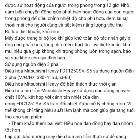
được sự hoạt động của người trong phòng trong 12 giờ. Nhờ
cảm biến chuyển động giúp phát hiện hoạt động của con người
trong phòng để điều chỉnh nhiệt độ cho phù hợp, đem lại sự
thoải mái cho người dùng và tiết kiệm năng lượng tiêu thụ.
Bộ lọc diệt khuẩn, khử mùi
Máy được trang bị bộ lọc khí giúp khử toàn bộ tác nhân gây dị
ứng như phấn hoa, lông chó mèo, bụi bẩn… và diệt khuẩn, khử
mùi hiệu quả giúp không khí trong phòng luôn trong sạch, bảo
vệ sức khỏe cho gia đình bạn.
Sử dụng nguồn điện 3 pha
Điều hòa Mitsubishi Heavy FDT125CSV-S5 sử dụng nguồn điện
3 pha (V/Ø/Hz: 380-415,3,50-60)
Điều hòa Mitsubishi Heavy độ bền thách thức thời gian
Điều hòa âm trần Mitsubishi Heavy sử dụng dàn đồng nguyên
chất 100%, kết hợp với cánh tản nhiệt của dàn
nóng FDC125CSV-S5 trao đổi nhiệt được xử lý chống mòn. Vì
thế không chỉ tăng hiệu suất làm lạnh mà còn giúp gia tăng tuổi
thọ cho sản phẩm.
=> Tham khảo thêm bài viết: Điều hòa dàn đồng hay dàn nhôm
tốt hơn
Lắp đặt, bảo dưỡng máy điều hòa âm trần thực sự dễ dàng