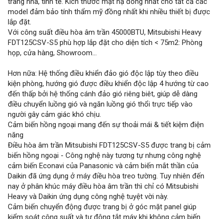
trang nhã, tinh tế. Kích thước mặt nạ đồng nhất cho tất cả các
model đảm bảo tính thẩm mỹ đồng nhất khi nhiều thiết bị được
lắp đặt.
Với công suất điều hòa âm trần 45000BTU, Mitsubishi Heavy
FDT125CSV-S5 phù hợp lắp đặt cho diện tích < 75m2: Phòng
họp, cửa hàng, Showroom...
Hơn nữa: Hệ thống điều khiển đảo gió độc lập tùy theo điều
kiện phòng, hướng gió được điều khiển độc lập 4 hướng từ cao
đến thấp bởi hệ thống cánh đảo gió riêng biêt, giúp dễ dàng
điều chuyển luồng gió và ngăn luồng gió thổi trực tiếp vào
người gây cảm giác khó chịu.
Cảm biến hồng ngoại mang đến sự thoải mái & tiết kiệm điện
năng
Điều hòa âm trần Mitsubishi FDT125CSV-S5 được trang bị cảm
biến hồng ngoại - Công nghệ này tương tự nhưng công nghệ
cảm biến Econavi của Panasonic và cảm biến mắt thần của
Daikin đã ứng dụng ở máy điều hòa treo tường. Tuy nhiên đến
nay ở phân khúc máy điều hòa âm trần thì chỉ có Mitsubishi
Heavy và Daikin ứng dụng công nghệ tuyệt vời này.
Cảm biến chuyển động được trang bị ở góc mặt panel giúp
kiểm soát công suất và tự động tắt máy khi không cảm biến