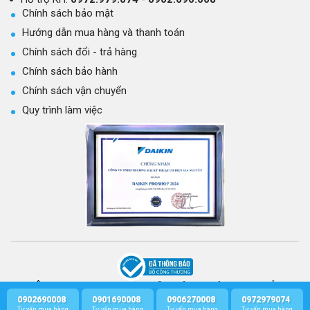
Chính sách bảo mật
Hướng dẫn mua hàng và thanh toán
Chính sách đổi - trả hàng
Chính sách bảo hành
Chính sách vận chuyển
Quy trình làm việc
CÔNG TY TNHH THƯƠNG MẠI KỸ THUẬT CƠ ĐIỆN GIA NGUYỄN
GPKD số: 0314301569 - Cấp ngày 21/03/2017 bởi Sở Kế hoạch và Đầu Tư
0902690008
0901690008
0906270008
0972979074
Profile
Tư vấn mua hàng
Tư vấn mua hàng
Tư vấn mua hàng
Tư vấn mua hàng