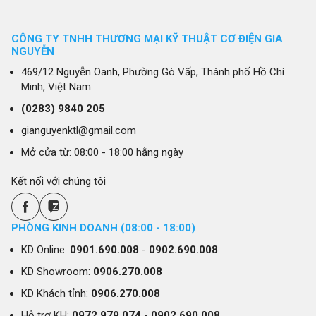
CÔNG TY TNHH THƯƠNG MẠI KỸ THUẬT CƠ ĐIỆN GIA
NGUYỄN
469/12 Nguyễn Oanh, Phường Gò Vấp, Thành phố Hồ Chí
Minh, Việt Nam
(0283)
9840 205
gianguyenktl@gmail.com
Mở cửa từ: 08:00 - 18:00 hằng ngày
Kết nối với chúng tôi
PHÒNG KINH DOANH (08:00 - 18:00)
KD Online:
0901.690.008
-
0902.690.008
KD Showroom:
0906.270.008
KD Khách tỉnh:
0906.270.008
Hỗ trợ KH:
0972.979.074
-
0902.690.008