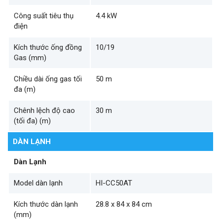
Công suất tiêu thụ
4.4 kW
điện
Kích thước ống đồng
10/19
Gas (mm)
Chiều dài ống gas tối
50 m
đa (m)
Chênh lệch độ cao
30 m
(tối đa) (m)
DÀN LẠNH
Dàn Lạnh
Model dàn lạnh
HI-CC50AT
Kích thước dàn lạnh
28.8 x 84 x 84 cm
(mm)