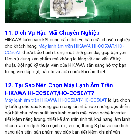
11. Dịch Vụ Hậu Mãi Chuyên Nghiệp
HIKAWA luôn cam kết cung cấp dịch vụ hậu mãi chuyên nghiệp
cho khách hàng.
Máy lạnh âm trần HIKAWA HI-CC50AT/HO-
CC50AT
được bảo hành trong một thời gian dài, giúp bạn yên
tâm sử dụng sản phẩm mà không lo lắng về các vấn đề kỹ
thuật. Đội ngũ kỹ thuật viên của HIKAWA sẵn sàng hỗ trợ bạn
trong việc lắp đặt, bảo trì và sửa chữa khi cần thiết.
12. Tại Sao Nên Chọn Máy Lạnh Âm Trần
HIKAWA HI-CC50AT/HO-CC50AT?
Máy lạnh âm trần HIKAWA HI-CC50AT/HO-CC50AT
là lựa chọn
lý tưởng cho các không gian rộng lớn nhờ vào những đặc điểm
nổi bật như công suất làm lạnh mạnh mẽ, công nghệ Inverter
tiết kiệm năng lượng, thiết kế âm trần tinh tế, khả năng làm lạnh
nhanh và ổn định. Bên cạnh đó, với hệ thống 3 pha và các tính
năng tiên tiến, sản phẩm này giúp bạn tiết kiệm chi phí vận