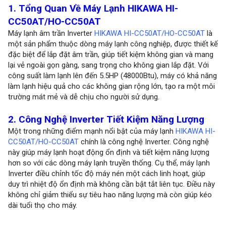
1. Tổng Quan Về Máy Lạnh HIKAWA HI-
CC50AT/HO-CC50AT
Máy lạnh âm trần Inverter
HIKAWA HI-CC50AT/HO-CC50AT
là
một sản phẩm thuộc dòng máy lạnh công nghiệp, được thiết kế
đặc biệt để lắp đặt âm trần, giúp tiết kiệm không gian và mang
lại vẻ ngoài gọn gàng, sang trọng cho không gian lắp đặt. Với
công suất làm lạnh lên đến 5.5HP (48000Btu), máy có khả năng
làm lạnh hiệu quả cho các không gian rộng lớn, tạo ra một môi
trường mát mẻ và dễ chịu cho người sử dụng.
2. Công Nghệ Inverter Tiết Kiệm Năng Lượng
Một trong những điểm mạnh nổi bật của máy lạnh
HIKAWA HI-
CC50AT/HO-CC50AT
chính là công nghệ Inverter. Công nghệ
này giúp máy lạnh hoạt động ổn định và tiết kiệm năng lượng
hơn so với các dòng máy lạnh truyền thống. Cụ thể, máy lạnh
Inverter điều chỉnh tốc độ máy nén một cách linh hoạt, giúp
duy trì nhiệt độ ổn định mà không cần bật tắt liên tục. Điều này
không chỉ giảm thiểu sự tiêu hao năng lượng mà còn giúp kéo
dài tuổi thọ cho máy.