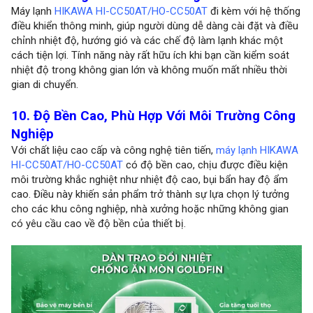
Máy lạnh
HIKAWA HI-CC50AT/HO-CC50AT
đi kèm với hệ thống
điều khiển thông minh, giúp người dùng dễ dàng cài đặt và điều
chỉnh nhiệt độ, hướng gió và các chế độ làm lạnh khác một
cách tiện lợi. Tính năng này rất hữu ích khi bạn cần kiểm soát
nhiệt độ trong không gian lớn và không muốn mất nhiều thời
gian di chuyển.
10. Độ Bền Cao, Phù Hợp Với Môi Trường Công
Nghiệp
Với chất liệu cao cấp và công nghệ tiên tiến,
máy lạnh HIKAWA
HI-CC50AT/HO-CC50AT
có độ bền cao, chịu được điều kiện
môi trường khắc nghiệt như nhiệt độ cao, bụi bẩn hay độ ẩm
cao. Điều này khiến sản phẩm trở thành sự lựa chọn lý tưởng
cho các khu công nghiệp, nhà xưởng hoặc những không gian
có yêu cầu cao về độ bền của thiết bị.