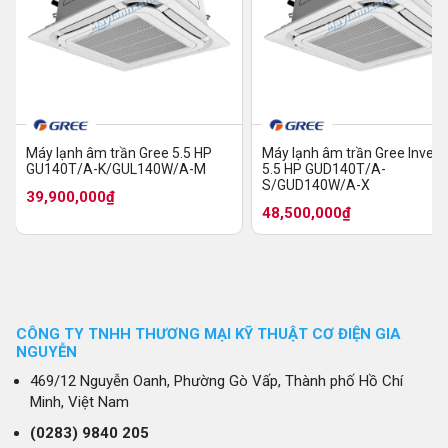
Máy lạnh âm trần Gree 5.5 HP
Máy lạnh âm trần Gree Invert
GU140T/A-K/GUL140W/A-M
5.5 HP GUD140T/A-
S/GUD140W/A-X
39,900,000₫
48,500,000₫
CÔNG TY TNHH THƯƠNG MẠI KỸ THUẬT CƠ ĐIỆN GIA
NGUYỄN
469/12 Nguyễn Oanh, Phường Gò Vấp, Thành phố Hồ Chí
Minh, Việt Nam
(0283)
9840 205