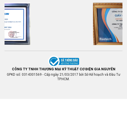
CÔNG TY TNHH THƯƠNG MẠI KỸ THUẬT CƠ ĐIỆN GIA NGUYỄN
GPKD số: 0314301569 - Cấp ngày 21/03/2017 bởi Sở Kế hoạch và Đầu Tư
TP.HCM.