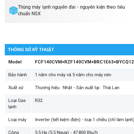
Thùng máy lạnh nguyên đai - nguyên kiện theo tiêu
chuẩn NSX
THÔNG SỐ KỸ THUẬT
Model
FCF140CVM+RZF140CVM+BRC1E63+BYCQ12
Bảo hành
1 năm cho máy và 5 năm cho máy nén
Xuất xứ
Thương hiệu : Nhật - Sản xuất tại : Thái Lan
Loại Gas
R32
lạnh
Loại máy
Inverter (tiết kiệm điện) - loại 1 chiều (chỉ làm lạnh
Công
5.5 Hp (5.5 Ngựa) - 47.800 Btu/h