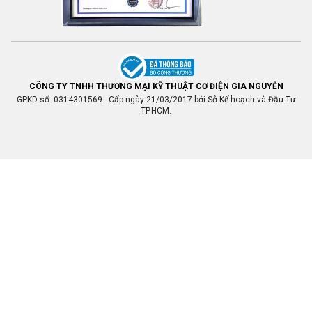
CÔNG TY TNHH THƯƠNG MẠI KỸ THUẬT CƠ ĐIỆN GIA NGUYỄN
GPKD số: 0314301569 - Cấp ngày 21/03/2017 bởi Sở Kế hoạch và Đầu Tư
TP.HCM.