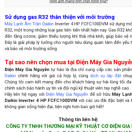
Hình ảnh mang tính chất minh họa*
Sử dụng gas R32 thân thiện với môi trường
Máy Lạnh Âm Trần Daikin
Inverter 4 HP FCFC100DVM sử dụng môi
R32, một trong những loại gas tiên tiến nhất hiện nay. Gas R32 kh
đến tầng ozone, giảm thiểu lượng khí thải nhà kính, giúp bảo vệ 
Đây là giải pháp lý tưởng cho người tiêu dùng quan tâm đến yếu t
và bảo vệ môi trường sống.
Tại sao nên chọn mua tại Điện Máy Gia Nguyễ
Điện Máy Gia Nguyễn
tự hào là địa chỉ cung cấp các sản ph
Daikin
chính hãng với giá cả hợp lý, cùng
dịch vụ lắp đặt
chuy
Chúng tôi cam kết mang đến cho khách hàng sự hài lòng tối đa
chính sách bảo hành uy tín và đội ngũ kỹ thuật viên tay nghề cao.
Hãy liên hệ ngay với
Điện Máy Gia Nguyễn
để sở hữu
Máy Lạn
Daikin Inverter 4 HP FCFC100DVM
với các ưu đãi đặc biệt và 
không gian sống hiện đại, tiện nghi hơn bao giờ hết!
Thông tin liên hệ:
CÔNG TY TNHH THƯƠNG MẠI KỸ THUẬT CƠ ĐIỆN GIA