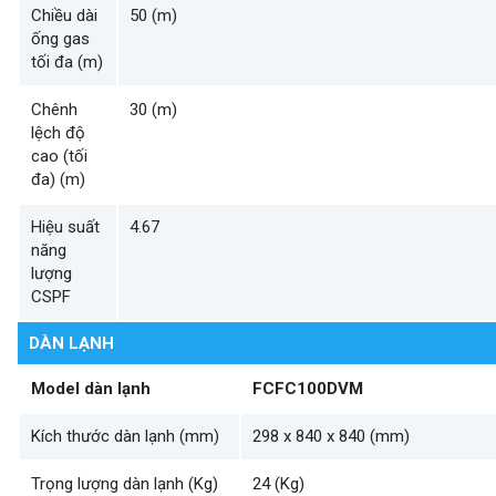
Chiều dài
50 (m)
ống gas
tối đa (m)
Chênh
30 (m)
lệch độ
cao (tối
đa) (m)
Hiệu suất
4.67
năng
lượng
CSPF
DÀN LẠNH
Model dàn lạnh
FCFC100DVM
Kích thước dàn lạnh (mm)
298 x 840 x 840 (mm)
Trọng lượng dàn lạnh (Kg)
24 (Kg)