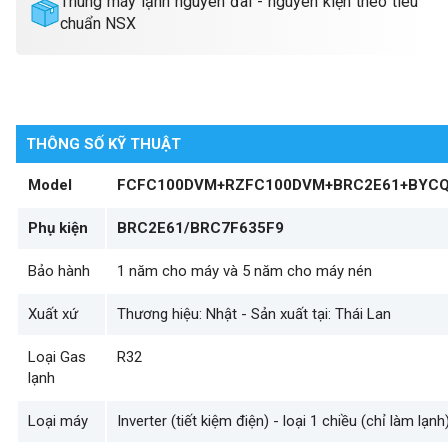
Thùng máy lạnh nguyên đai - nguyên kiện theo tiêu
chuẩn NSX
THÔNG SỐ KỸ THUẬT
Model
FCFC100DVM
+
RZFC100DVM+BRC2E61+BYCQ
Phụ kiện
BRC2E61/BRC7F635F9
Bảo hành
1 năm cho máy và 5 năm cho máy nén
Xuất xứ
Thương hiệu: Nhật - Sản xuất tại: Thái Lan
Loại Gas
R32
lạnh
Loại máy
Inverter (tiết kiệm điện) - loại 1 chiều (chỉ làm lạnh