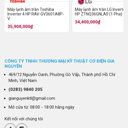
Máy lạnh âm trần Toshiba
Máy lạnh âm trần LG Inverter 
Inverter 4 HP RAV-GV3601A8P-
HP ZTNQ36GNLA0 (1 Pha)
V
34,400,000₫
35,900,000₫
CÔNG TY TNHH THƯƠNG MẠI KỸ THUẬT CƠ ĐIỆN GIA
NGUYỄN
469/12 Nguyễn Oanh, Phường Gò Vấp, Thành phố Hồ Chí
Minh, Việt Nam
(0283)
9840 205
gianguyenktl@gmail.com
Mở cửa từ: 08:00 - 18:00 hằng ngày
Kết nối với chúng tôi