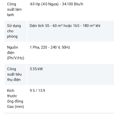
Công
4.0 Hp (4.0 Ngựa) - 34.100 Btu/h
suất làm
lạnh
Sử dụng
Diện tích 55 - 60 m² hoặc 165 - 180 m³ khí
cho
phòng
Nguồn
1 Pha, 220 - 240 V, 50Hz
điện
(Ph/V/Hz)
Công
3.35 kW
suất tiêu
thụ điện
Kích
9.5 / 15.9
thước
ống đồng
Gas (mm)