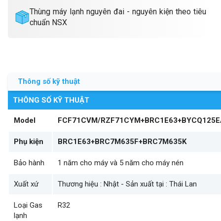
Thùng máy lạnh nguyên đai - nguyên kiện theo tiêu
chuẩn NSX
Thông số kỹ thuật
THÔNG SỐ KỸ THUẬT
Model
FCF71CVM/RZF71CYM+BRC1E63+BYCQ125E
Phụ kiện
BRC1E63+BRC7M635F+BRC7M635K
Bảo hành
1 năm cho máy và 5 năm cho máy nén
Xuất xứ
Thương hiệu : Nhật - Sản xuất tại : Thái Lan
Loại Gas
R32
lạnh