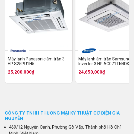
Máy lạnh Panasonic âm trần 3
Máy lạnh âm trần Samsung
HP S25PU1H5
Inverter 3 HP AC071TN4DKC
25,200,000₫
24,650,000₫
CÔNG TY TNHH THƯƠNG MẠI KỸ THUẬT CƠ ĐIỆN GIA
NGUYỄN
469/12 Nguyễn Oanh, Phường Gò Vấp, Thành phố Hồ Chí
Minh, Việt Nam