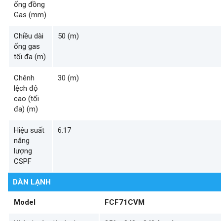
ống đồng
Gas (mm)
Chiều dài
50 (m)
ống gas
tối đa (m)
Chênh
30 (m)
lệch độ
cao (tối
đa) (m)
Hiệu suất
6.17
năng
lượng
CSPF
DÀN LẠNH
Model
FCF71CVM