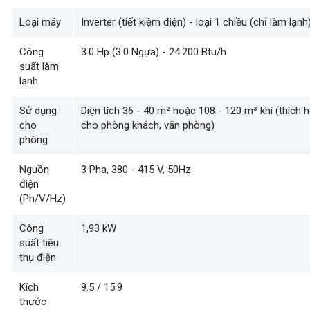
Loại máy
Inverter (tiết kiệm điện) - loại 1 chiều (chỉ làm lạnh
Công
3.0 Hp (3.0 Ngựa) - 24.200 Btu/h
suất làm
lạnh
Sử dụng
Diện tích 36 - 40 m² hoặc 108 - 120 m³ khí (thích h
cho
cho phòng khách, văn phòng)
phòng
Nguồn
3 Pha, 380 - 415 V, 50Hz
điện
(Ph/V/Hz)
Công
1,93 kW
suất tiêu
thụ điện
Kích
9.5 / 15.9
thước