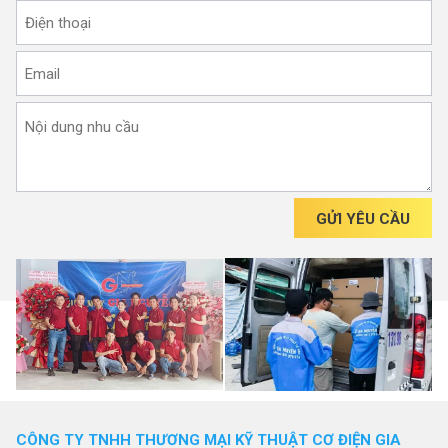
GỬI YÊU CẦU
CÔNG TY TNHH THƯƠNG MẠI KỸ THUẬT CƠ ĐIỆN GIA