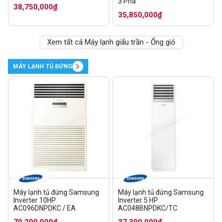
3 Pha
38,750,000₫
35,850,000₫
Xem tất cả Máy lạnh giấu trần - Ống gió
MÁY LẠNH TỦ ĐỨNG
Máy lạnh tủ đứng Samsung
Máy lạnh tủ đứng Samsung
Inverter 10HP
Inverter 5 HP
AC096DNPDKC / EA
AC048BNPDKC/TC
70,200,000₫
37,390,000₫