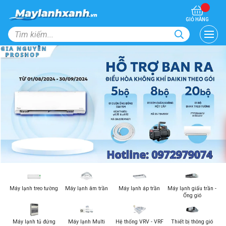
GIỎ HÀNG
Máy lạnh treo tường
Máy lạnh âm trần
Máy lạnh áp trần
Máy lạnh giấu trần -
Ống gió
Máy lạnh tủ đứng
Máy lạnh Multi
Hệ thống VRV - VRF
Thiết bị thông gió