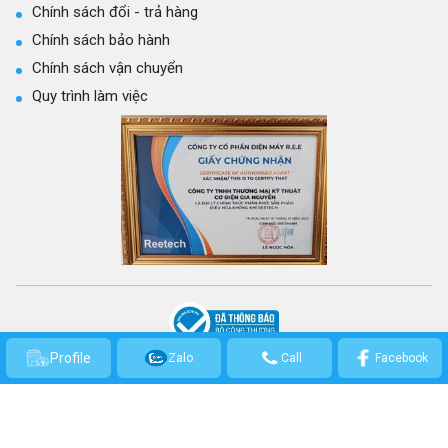
Chính sách đổi - trả hàng
Chính sách bảo hành
Chính sách vận chuyển
Quy trình làm việc
CÔNG TY TNHH THƯƠNG MẠI KỸ THUẬT CƠ ĐIỆN GIA NGUYỄN
Profile
Zalo
Call
Facebook
GPKD số: 0314301569 - Cấp ngày 21/03/2017 bởi Sở Kế hoạch và Đầu Tư
TP.HCM.