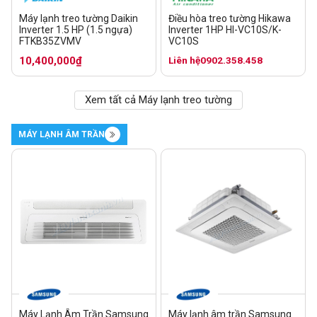
Máy lạnh treo tường Daikin
Điều hòa treo tường Hikawa
Inverter 1.5 HP (1.5 ngựa)
Inverter 1HP HI-VC10S/K-
FTKB35ZVMV
VC10S
10,400,000₫
Liên hệ
0902.358.458
Xem tất cả Máy lạnh treo tường
MÁY LẠNH ÂM TRẦN
Máy Lạnh Âm Trần Samsung
Máy lạnh âm trần Samsung