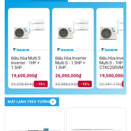
Điều Hòa Multi S
Điều Hòa Inverter
Điều Hòa Inverter
Inverter - 1HP +
Multi S - 1.5HP +
Multi S - 1HP + 1
MV
1.5HP
1.5HP
CTKC25RVMV+C
TKC35RVMV/MKC70SVMV
CTKC25RVMV+CTKC35RVMV/MKC50RVMV
CTKC35RVMV+CTKC35RVMV/MKC70S
19,600,000₫
26,000,000₫
19,500,000₫
23,058,824₫
-15
30,588,235₫
-15
22,941,176₫
-1
MÁY LẠNH TREO TƯỜNG