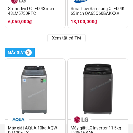
Smart tivi LG LED 43 inch
Smart tivi Samsung QLED 4K
43LM5750PTC
65 inch QA65Q60BAKXXV
6,050,000₫
13,100,000₫
Xem tất cả Tivi
MÁY GIẶT
Máy giặt AQUA 10kg AQW-
Máy giặt LG Inverter 11.5kg
DR100ET.S
T2351VSAB