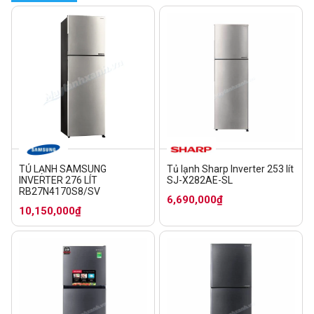
TỦ LẠNH SAMSUNG
Tủ lạnh Sharp Inverter 253 lít
INVERTER 276 LÍT
SJ-X282AE-SL
RB27N4170S8/SV
6,690,000₫
10,150,000₫