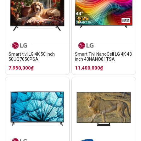
Smart tivi LG 4K 50 inch
Smart Tivi NanoCell LG 4K 43
50UQ7050PSA
inch 43NANO81TSA
7,950,000₫
11,400,000₫