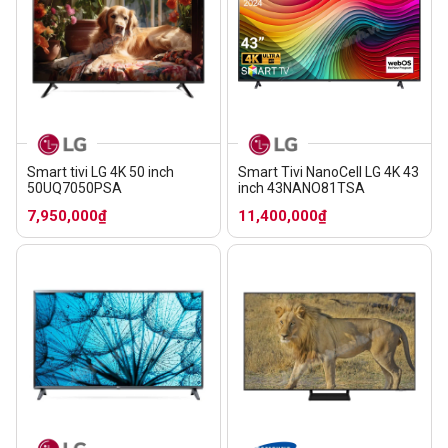
Smart tivi LG 4K 50 inch
Smart Tivi NanoCell LG 4K 43
50UQ7050PSA
inch 43NANO81TSA
7,950,000₫
11,400,000₫