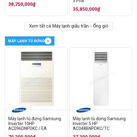
3 Pha
38,750,000₫
35,850,000₫
Xem tất cả Máy lạnh giấu trần - Ống gió
MÁY LẠNH TỦ ĐỨNG
Máy lạnh tủ đứng Samsung
Máy lạnh tủ đứng Samsung
Inverter 10HP
Inverter 5 HP
AC096DNPDKC / EA
AC048BNPDKC/TC
70,200,000₫
37,390,000₫