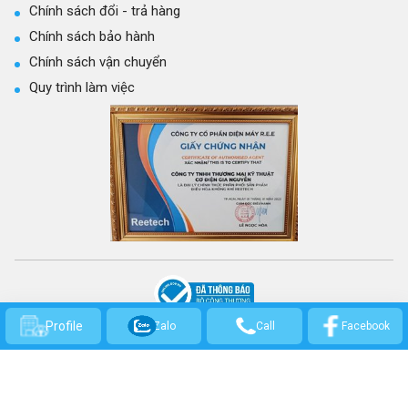
Chính sách đổi - trả hàng
Chính sách bảo hành
Chính sách vận chuyển
Quy trình làm việc
CÔNG TY TNHH THƯƠNG MẠI KỸ THUẬT CƠ ĐIỆN GIA NGUYỄN
Profile
Zalo
Call
Facebook
GPKD số: 0314301569 - Cấp ngày 21/03/2017 bởi Sở Kế hoạch và Đầu Tư
TP.HCM.