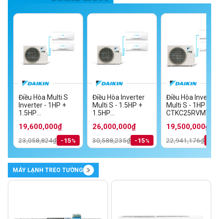
Điều Hòa Multi S
Điều Hòa Inverter
Điều Hòa Inverter
Inverter - 1HP +
Multi S - 1.5HP +
Multi S - 1HP + 1
MV
1.5HP
1.5HP
CTKC25RVMV+C
TKC35RVMV/MKC70SVMV
CTKC25RVMV+CTKC35RVMV/MKC50RVMV
CTKC35RVMV+CTKC35RVMV/MKC70S
19,600,000₫
26,000,000₫
19,500,000₫
23,058,824₫
-15
30,588,235₫
-15
22,941,176₫
-1
MÁY LẠNH TREO TƯỜNG