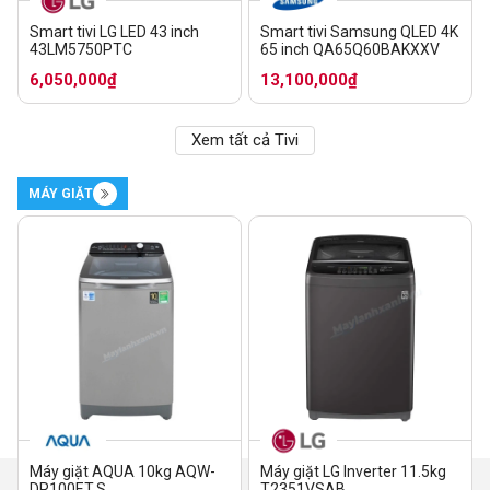
Smart tivi LG LED 43 inch
Smart tivi Samsung QLED 4K
43LM5750PTC
65 inch QA65Q60BAKXXV
6,050,000₫
13,100,000₫
Xem tất cả Tivi
MÁY GIẶT
Máy giặt AQUA 10kg AQW-
Máy giặt LG Inverter 11.5kg
DR100ET.S
T2351VSAB