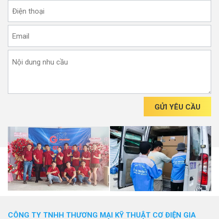
GỬI YÊU CẦU
CÔNG TY TNHH THƯƠNG MẠI KỸ THUẬT CƠ ĐIỆN GIA