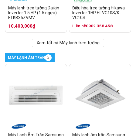
Máy lạnh treo tường Daikin
Điều hòa treo tường Hikawa
Inverter 1.5 HP (1.5 ngựa)
Inverter 1HP HI-VC10S/K-
FTKB35ZVMV
VC10S
10,400,000₫
Liên hệ
0902.358.458
Xem tất cả Máy lạnh treo tường
MÁY LẠNH ÂM TRẦN
Máy Lạnh Âm Trần Samsung
Máy lạnh âm trần Samsung