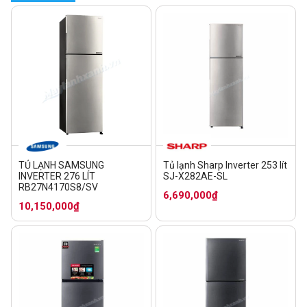
TỦ LẠNH SAMSUNG
Tủ lạnh Sharp Inverter 253 lít
INVERTER 276 LÍT
SJ-X282AE-SL
RB27N4170S8/SV
6,690,000₫
10,150,000₫