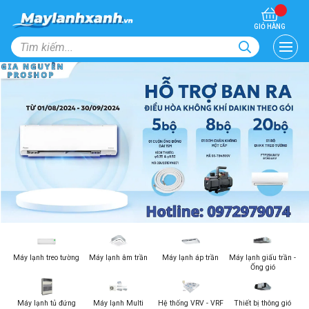
GIỎ HÀNG
Máy lạnh treo tường
Máy lạnh âm trần
Máy lạnh áp trần
Máy lạnh giấu trần -
Ống gió
Máy lạnh tủ đứng
Máy lạnh Multi
Hệ thống VRV - VRF
Thiết bị thông gió