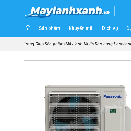
Sản phẩm
Khuyến mãi
Dịch vụ
D
Trang Chủ
»
Sản phẩm
»
Máy lạnh Multi
»
Dàn nóng Panasonic