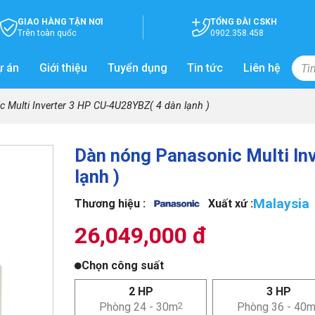
GIAO HÀNG TẬN NƠI
TỔNG ĐÀI CSKH
Trên toàn quốc
0902.358.458
ự án
Giới thiệu
Tuyển dụng
Tin tức
Liên hệ
 Multi Inverter 3 HP CU-4U28YBZ( 4 dàn lạnh )
Dàn nóng Panasonic Multi In
lạnh )
Malaysia
Thương hiệu :
Xuất xứ :
26,049,000 đ
Chọn công suất
2 HP
3 HP
Phòng 24 - 30m
2
Phòng 36 - 40