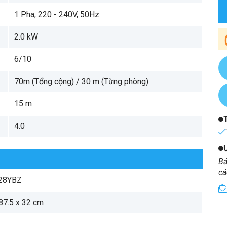
1 Pha, 220 - 240V, 50Hz
2.0 kW
6/10
70m (Tổng cộng) / 30 m (Từng phòng)
15 m
4.0
Bả
cá
28YBZ
 87.5 x 32 cm