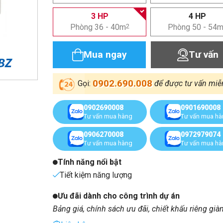
3 HP
4 HP
Phòng 36 - 40m
2
Phòng 50 - 54
Mua ngay
Tư vấn
0902.690.008
Gọi:
để được tư vấn miễ
0902690008
0901690008
Tư vấn mua hàng
Tư vấn mua h
0906270008
0972979074
Tư vấn mua hàng
Tư vấn mua h
Tính năng nổi bật
Tiết kiệm năng lượng
Ưu đãi dành cho công trình dự án
Bảng giá, chính sách ưu đãi, chiết khấu riêng già