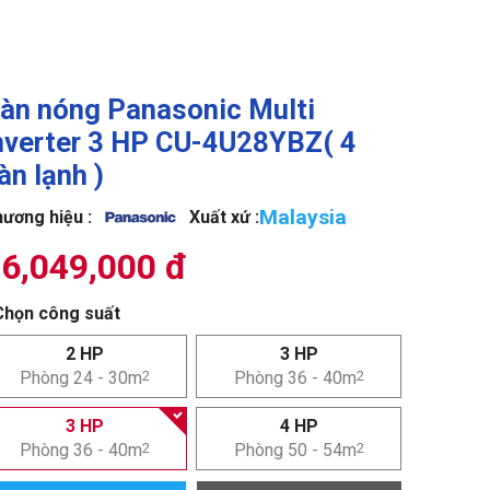
àn nóng Panasonic Multi
nverter 3 HP CU-4U28YBZ( 4
àn lạnh )
Malaysia
ương hiệu :
Xuất xứ :
6,049,000 đ
Chọn công suất
2 HP
3 HP
Phòng 24 - 30m
2
Phòng 36 - 40m
2
3 HP
4 HP
Phòng 36 - 40m
2
Phòng 50 - 54m
2