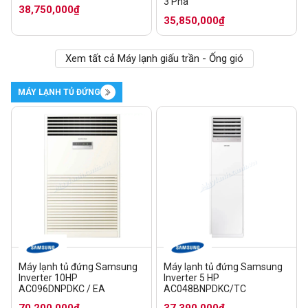
3 Pha
38,750,000₫
35,850,000₫
Xem tất cả Máy lạnh giấu trần - Ống gió
MÁY LẠNH TỦ ĐỨNG
Máy lạnh tủ đứng Samsung
Máy lạnh tủ đứng Samsung
Inverter 10HP
Inverter 5 HP
AC096DNPDKC / EA
AC048BNPDKC/TC
70,200,000₫
37,390,000₫