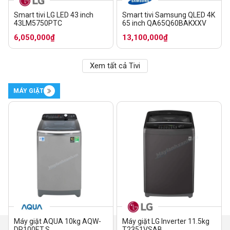
Smart tivi LG LED 43 inch
Smart tivi Samsung QLED 4K
43LM5750PTC
65 inch QA65Q60BAKXXV
6,050,000₫
13,100,000₫
Xem tất cả Tivi
MÁY GIẶT
Máy giặt AQUA 10kg AQW-
Máy giặt LG Inverter 11.5kg
DR100ET.S
T2351VSAB