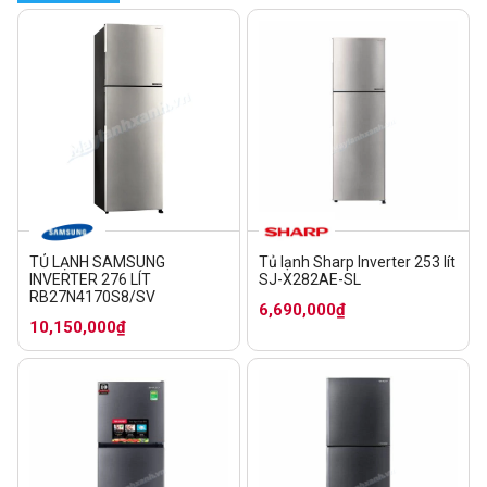
TỦ LẠNH SAMSUNG
Tủ lạnh Sharp Inverter 253 lít
INVERTER 276 LÍT
SJ-X282AE-SL
RB27N4170S8/SV
6,690,000₫
10,150,000₫