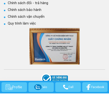
Chính sách đổi - trả hàng
Chính sách bảo hành
Chính sách vận chuyển
Quy trình làm việc
CÔNG TY TNHH THƯƠNG MẠI KỸ THUẬT CƠ ĐIỆN GIA NGUYỄN
Profile
Zalo
Call
Facebook
GPKD số: 0314301569 - Cấp ngày 21/03/2017 bởi Sở Kế hoạch và Đầu Tư
TP.HCM.