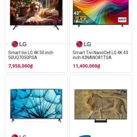
Smart tivi LG 4K 50 inch
Smart Tivi NanoCell LG 4K 43
50UQ7050PSA
inch 43NANO81TSA
7,950,000₫
11,400,000₫