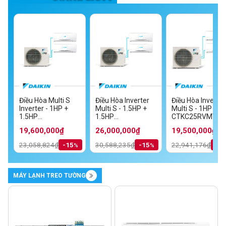
Điều Hòa Multi S
Điều Hòa Inverter
Điều Hòa Inverter
Inverter - 1HP +
Multi S - 1.5HP +
Multi S - 1HP + 1
MV
1.5HP
1.5HP
CTKC25RVMV+C
TKC35RVMV/MKC70SVMV
CTKC25RVMV+CTKC35RVMV/MKC50RVMV
CTKC35RVMV+CTKC35RVMV/MKC70S
19,600,000₫
26,000,000₫
19,500,000₫
23,058,824₫
-15
30,588,235₫
-15
22,941,176₫
-1
MÁY LẠNH TREO TƯỜNG