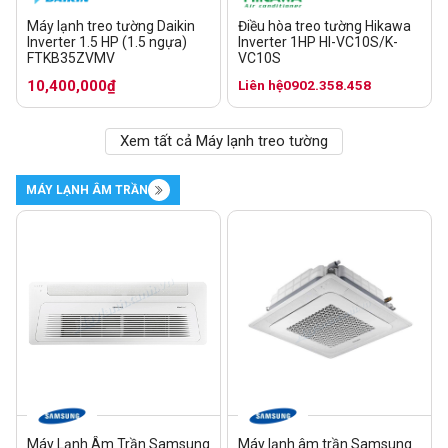
Máy lạnh treo tường Daikin
Điều hòa treo tường Hikawa
Inverter 1.5 HP (1.5 ngựa)
Inverter 1HP HI-VC10S/K-
FTKB35ZVMV
VC10S
10,400,000₫
Liên hệ
0902.358.458
Xem tất cả Máy lạnh treo tường
MÁY LẠNH ÂM TRẦN
Máy Lạnh Âm Trần Samsung
Máy lạnh âm trần Samsung