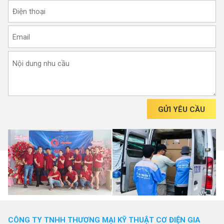
GỬI YÊU CẦU
CÔNG TY TNHH THƯƠNG MẠI KỸ THUẬT CƠ ĐIỆN GIA