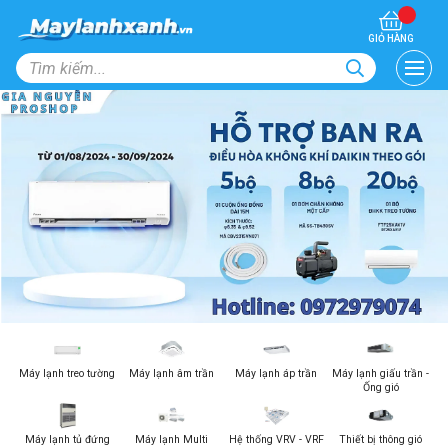
GIỎ HÀNG
Máy lạnh treo tường
Máy lạnh âm trần
Máy lạnh áp trần
Máy lạnh giấu trần -
Ống gió
Máy lạnh tủ đứng
Máy lạnh Multi
Hệ thống VRV - VRF
Thiết bị thông gió