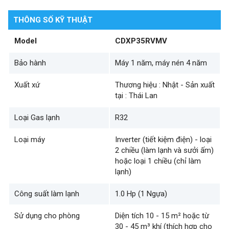
THÔNG SỐ KỸ THUẬT
Model
CDXP35RVMV
Bảo hành
Máy 1 năm, máy nén 4 năm
Xuất xứ
Thương hiệu : Nhật - Sản xuất
tại : Thái Lan
Loại Gas lạnh
R32
Loại máy
Inverter (tiết kiệm điện) - loại
2 chiều (làm lạnh và sưởi ấm)
hoặc loại 1 chiều (chỉ làm
lạnh)
Công suất làm lạnh
1.0 Hp (1 Ngựa)
Sử dụng cho phòng
Diện tích 10 - 15 m² hoặc từ
30 - 45 m³ khí (thích hợp cho