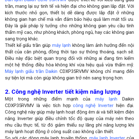
trần, mang lại sự tinh tế và hiện đại cho không gian lắp đặt. Với
kích thước nhỏ gọn, thiết bị dễ dàng được lắp đặt ở những
không gian hạn chế mà vẫn đảm bảo hiệu quả làm mát tối ưu.
Đây là giải pháp lý tưởng cho những không gian yêu cầu tính
thẩm mỹ cao, như phòng khách, phòng ngủ, hay các không gian
sang trọng khác.
Thiết kế giấu trần giúp
máy lạnh
không làm ảnh hưởng đến nội
thất của căn phòng, đồng thời tạo sự thông thoáng, sạch sẽ.
Điều này đặc biệt quan trọng đối với những ai đang tìm kiếm
một hệ thống điều hòa không khí vừa hiệu quả vừa thẩm mỹ.
Máy lạnh giấu trần Daikin
CDXP35RVMV không chỉ mang đến
sự tiện lợi mà còn giúp không gian trở nên sang trọng hơn.
2. Công nghệ Inverter tiết kiệm năng lượng
Một trong những điểm mạnh của
máy lạnh
Daikin
CDXP35RVMV là việc tích hợp
công nghệ Inverter
hiện đại.
Công nghệ này giúp máy lạnh hoạt động êm ái và tiết kiệm điện
năng. Inverter giúp điều chỉnh tốc độ quay của máy nén theo
nhu cầu thực tế, từ đó giảm thiểu sự lãng phí năng lượng khi
máy lạnh hoạt động ở công suất cao không cần thiết.
So với các dòng máy lạnh truyền thống,
máy lạnh Inverter
của