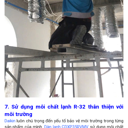
7. Sử dụng môi chất lạnh R-32 thân thiện với
môi trường
Daikin
luôn chú trọng đến yếu tố bảo vệ môi trường trong từng
sản phẩm của mình.
Dàn lạnh CDXP35RVMV
sử dụng môi chất