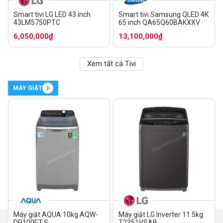
Smart tivi LG LED 43 inch
Smart tivi Samsung QLED 4K
43LM5750PTC
65 inch QA65Q60BAKXXV
6,050,000₫
13,100,000₫
Xem tất cả Tivi
MÁY GIẶT
Máy giặt AQUA 10kg AQW-
Máy giặt LG Inverter 11.5kg
DR100ET.S
T2351VSAB