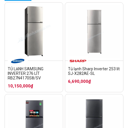
TỦ LẠNH SAMSUNG
Tủ lạnh Sharp Inverter 253 lít
INVERTER 276 LÍT
SJ-X282AE-SL
RB27N4170S8/SV
6,690,000₫
10,150,000₫