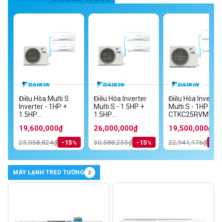
Điều Hòa Multi S
Điều Hòa Inverter
Điều Hòa Inverter
Inverter - 1HP +
Multi S - 1.5HP +
Multi S - 1HP + 1
MV
1.5HP
1.5HP
CTKC25RVMV+C
TKC35RVMV/MKC70SVMV
CTKC25RVMV+CTKC35RVMV/MKC50RVMV
CTKC35RVMV+CTKC35RVMV/MKC70S
19,600,000₫
26,000,000₫
19,500,000₫
23,058,824₫
-15
30,588,235₫
-15
22,941,176₫
-1
MÁY LẠNH TREO TƯỜNG