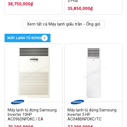
3 Pha
38,750,000₫
35,850,000₫
Xem tất cả Máy lạnh giấu trần - Ống gió
MÁY LẠNH TỦ ĐỨNG
Máy lạnh tủ đứng Samsung
Máy lạnh tủ đứng Samsung
Inverter 10HP
Inverter 5 HP
AC096DNPDKC / EA
AC048BNPDKC/TC
70,200,000₫
37,390,000₫