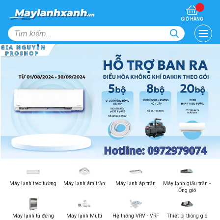
GIỎ HÀNG
Máy lạnh treo tường
Máy lạnh âm trần
Máy lạnh áp trần
Máy lạnh giấu trần -
Ống gió
Máy lạnh tủ đứng
Máy lạnh Multi
Hệ thống VRV - VRF
Thiết bị thông gió