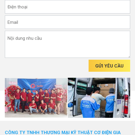
GỬI YÊU CẦU
CÔNG TY TNHH THƯƠNG MẠI KỸ THUẬT CƠ ĐIỆN GIA