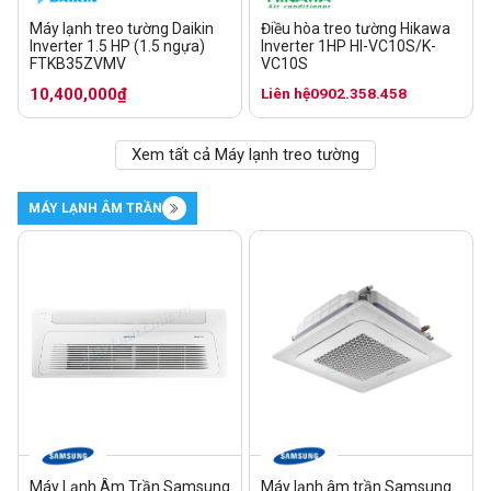
Máy lạnh treo tường Daikin
Điều hòa treo tường Hikawa
Inverter 1.5 HP (1.5 ngựa)
Inverter 1HP HI-VC10S/K-
FTKB35ZVMV
VC10S
10,400,000₫
Liên hệ
0902.358.458
Xem tất cả Máy lạnh treo tường
MÁY LẠNH ÂM TRẦN
Máy Lạnh Âm Trần Samsung
Máy lạnh âm trần Samsung