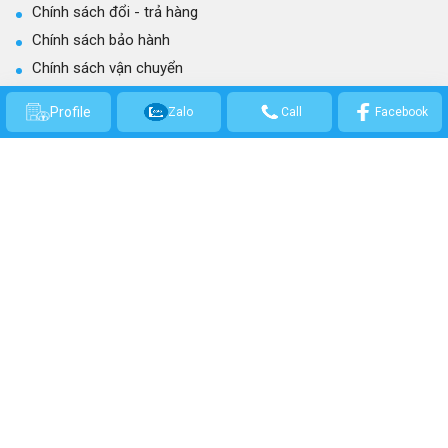
Chính sách đổi - trả hàng
Chính sách bảo hành
Chính sách vận chuyển
Quy trình làm việc
Profile
Zalo
Call
Facebook
CÔNG TY TNHH THƯƠNG MẠI KỸ THUẬT CƠ ĐIỆN GIA NGUYỄN
GPKD số: 0314301569 - Cấp ngày 21/03/2017 bởi Sở Kế hoạch và Đầu Tư
TP.HCM.