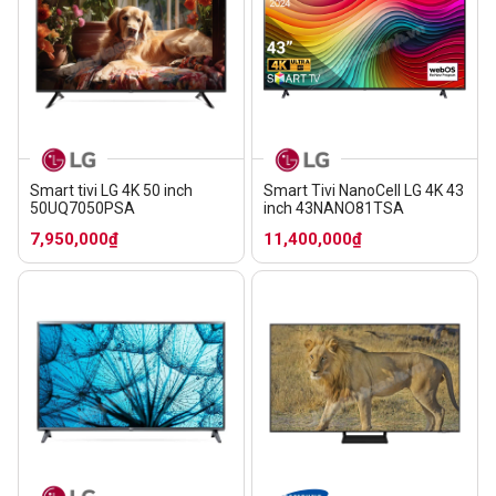
Smart tivi LG 4K 50 inch
Smart Tivi NanoCell LG 4K 43
50UQ7050PSA
inch 43NANO81TSA
7,950,000₫
11,400,000₫